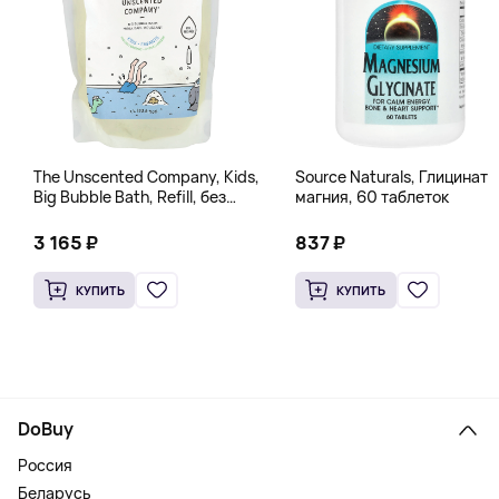
The Unscented Company, Kids,
Source Naturals, Глицинат
Big Bubble Bath, Refill, без
магния, 60 таблеток
отдушек, 1 л (33,8 жидк.
Унции)
3 165 ₽
837 ₽
КУПИТЬ
КУПИТЬ
DoBuy
Россия
Беларусь