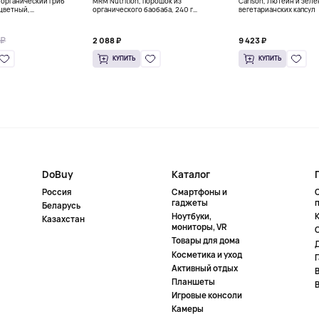
, органический гриб
MRM Nutrition, порошок из
Carlson, Лютеин и зеле
цветный,
органического баобаба, 240 г
вегетарианских капсул
х капсул
(8,5 унции)
 ₽
2 088 ₽
9 423 ₽
КУПИТЬ
КУПИТЬ
DoBuy
Каталог
Россия
Смартфоны и
гаджеты
Беларусь
Ноутбуки,
К
Казахстан
мониторы, VR
Товары для дома
Косметика и уход
Активный отдых
Планшеты
Игровые консоли
Камеры