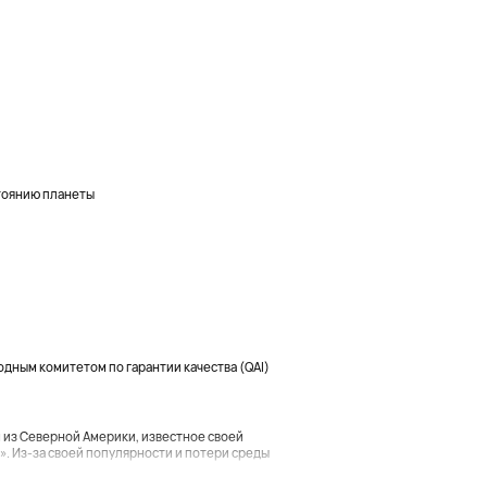
тоянию планеты
ным комитетом по гарантии качества (QAI)
из Северной Америки, известное своей
. Из-за своей популярности и потери среды