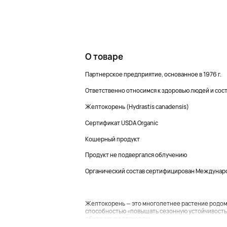
О товаре
Партнерское предприятие, основанное в 1976 г.
Ответственно относимся к здоровью людей и сос
Желтокорень (Hydrastis canadensis)
Сертификат USDA Organic
Кошерный продукт
Продукт не подвергался облучению
Органический состав сертифицирован Международ
Желтокорень — это многолетнее растение родом 
способностью «повышать сезонную устойчивость»
обитания желтокорень...