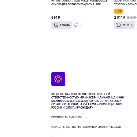
Rimmel London, Stay Matte, матирующая
Super Nutrition
основа для полного покрытия, 100
трутовик разно
оттенков слоновой кости, 30 мл (1
60 растительны
-10%
жидк. унц.)
2 238
691 ₽
2 014 ₽
КУПИТЬ
КУПИТЬ
АКЦИОНЕРНАЯ КОМПАНИЯ С ОГРАНИЧЕННОЙ
ОТВЕТСТВЕННОСТЬЮ «ЛАНИАКЕЯ» (LANIAKEA LLC)
ИНН/
КИО 9909637467/63746 КПП 231087001
НАЛОГОВЫЙ
ОРГАН ПОСТАНОВКИ НА УЧЁТ 2310 — ИНСПЕКЦИЯ ФНС
РОССИИ № 2 ПО Г. КРАСНОДАРУ
ПРОВЕРИТЬ В ФНС РФ
СВИДЕТЕЛЬСТВО НА ТОВАРНЫЙ ЗНАК №1137338