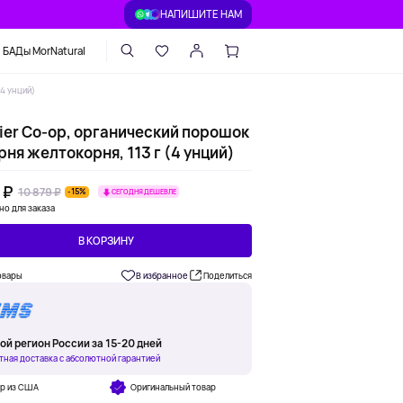
НАПИШИТЕ НАМ
БАДы MorNatural
(4 унций)
tier Co-op, органический порошок
рня желтокорня, 113 г (4 унций)
 ₽
10 879 ₽
-15%
СЕГОДНЯ ДЕШЕВЛЕ
но для заказа
В КОРЗИНУ
овары
В избранное
Поделиться
ой регион России за 15-20 дней
тная доставка с абсолютной гарантией
ар из США
Оригинальный товар