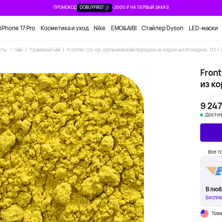
ПРОМОКОД
DOBUYFIRST
-2000 ₽ НА ПЕРВЫЙ ЗАКАЗ
iPhone 17 Pro
Косметика и уход
Nike
EMO&AIBI
Стайлер Dyson
LED-маски
кты
Чай
Травяной чай
Frontier Co-op, органический порошок из корня желтокорня, 113 г 
Fron
из ко
9 247
Доступ
Все т
В люб
Беспла
Тов