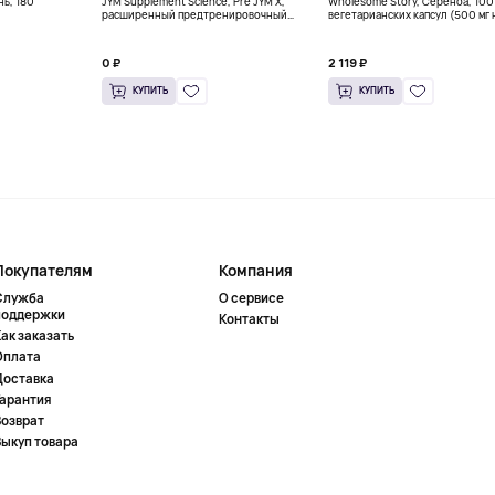
нь, 180
JYM Supplement Science, Pre JYM X,
Wholesome Story, Сереноа, 100
расширенный предтренировочный
вегетарианских капсул (500 мг 
комплекс, тигровая кровь, 760 г (1,7
капсулу)
фунта)
0 ₽
2 119 ₽
КУПИТЬ
КУПИТЬ
Покупателям
Компания
Служба
О сервисе
поддержки
Контакты
ак заказать
Оплата
Доставка
Гарантия
Возврат
Выкуп товара