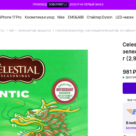
ПРОМОКОД
DOBUYFIRST
-2000 ₽ НА ПЕРВЫЙ ЗАКАЗ
iPhone 17 Pro
Косметика и уход
Nike
EMO&AIBI
Стайлер Dyson
LED-маски
кты
Чай
Зеленый чай, продукты
Celestial Seasonings, настоящий зеленый чай, 40 чайных п
Celes
зелен
г (2,
981 
Доступ
Все т
В люб
Беспла