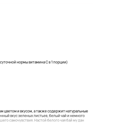
суточной нормы витамина C в 1 порции)
 цветом и вкусом, а также содержит натуральные
енный вкус зеленых листьев, белый чай и немного
го самочувствия. Настой белого чая бай му дан