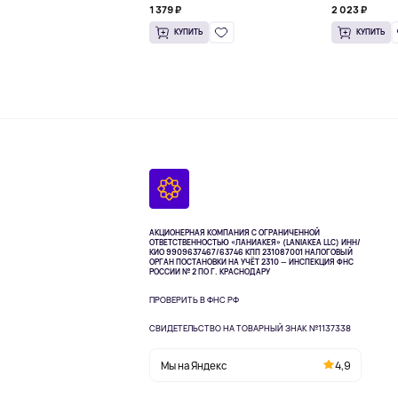
1 379 ₽
2 023 ₽
КУПИТЬ
КУПИТЬ
АКЦИОНЕРНАЯ КОМПАНИЯ С ОГРАНИЧЕННОЙ
ОТВЕТСТВЕННОСТЬЮ «ЛАНИАКЕЯ» (LANIAKEA LLC)
ИНН/
КИО 9909637467/63746 КПП 231087001
НАЛОГОВЫЙ
ОРГАН ПОСТАНОВКИ НА УЧЁТ 2310 — ИНСПЕКЦИЯ ФНС
РОССИИ № 2 ПО Г. КРАСНОДАРУ
ПРОВЕРИТЬ В ФНС РФ
СВИДЕТЕЛЬСТВО НА ТОВАРНЫЙ ЗНАК №1137338
Мы на Яндекс
4,9