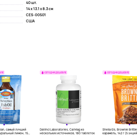
40 шт.
14 x 13.1 x 8.3 см
CES-00501
США
ВЛЕ
СЕГОДНЯ ДЕШЕВЛЕ
СЕГОДНЯ ДЕШЕВЛЕ
gian, самый лучший
DaVinci Laboratories, Cal Mag из
Sheila G's, Brownie Britt
уральный лимон, 15
нескольких источников, 180 таблеток
карамель, 142 г (5 унци
л) каждый