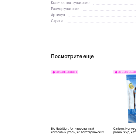
Количество в упаковке
Размер упаковки
Артикул
Страна
Посмотрите еще
СЕГОДНЯ ДЕШЕВЛЕ
СЕГОДНЯ ДЕШЕ
Bio Nutrition, Активированный
Carlson, Norwe
кокосовый уголь, 90 вегетарианских
рыбий жир, нат
капсул (260 мг в каждой капсуле)
пакетиков (5 м