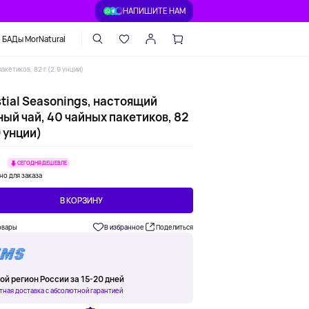
НАПИШИТЕ НАМ
БАДы MorNatural
акетиков, 82 г (2,9 унции)
tial Seasonings, настоящий
ый чай, 40 чайных пакетиков, 82
9 унции)
₽
СЕГОДНЯ ДЕШЕВЛЕ
но для заказа
В КОРЗИНУ
овары
В избранное
Поделиться
ой регион России за 15-20 дней
тная доставка с абсолютной гарантией