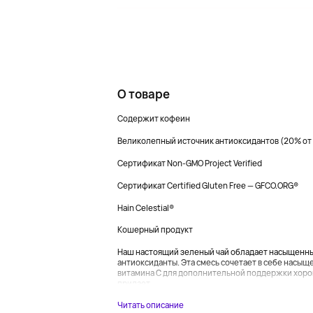
О товаре
Содержит кофеин
Великолепный источник антиоксидантов (20% от 
Сертификат Non-GMO Project Verified
Сертификат Certified Gluten Free — GFCO.ORG®
Hain Celestial®
Кошерный продукт
Наш настоящий зеленый чай обладает насыщенным
антиоксиданты. Эта смесь сочетает в себе насыщ
витамина C для дополнительной поддержки хороше
придает...
Читать описание