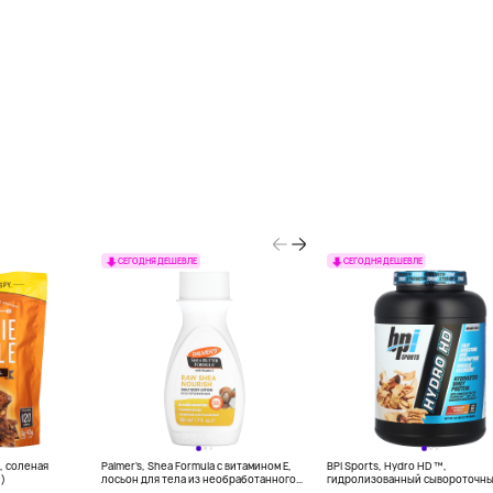
СЕГОДНЯ ДЕШЕВЛЕ
СЕГОДНЯ ДЕШЕВЛЕ
le, соленая
Palmer's, Shea Formula с витамином E,
BPI Sports, Hydro HD ™,
й)
лосьон для тела из необработанного
гидролизованный сывороточн
ши, 50 мл (1,7 унции)
протеин, хлопья с корицей, 2176