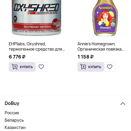
EHPlabs, Oxyshred,
Annie's Homegrown,
термогенное средство для
Органическая повязка
сжигания жира, малиновое
«Богиня», 236 мл (8 жидк.
6 776 ₽
1 158 ₽
освежение, 318 г (11,2 унции)
унц.)
КУПИТЬ
КУПИТЬ
DoBuy
Россия
Беларусь
Казахстан