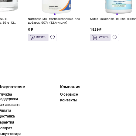
мин C,
Nutricost, MCT масло в порошке, без
Nutra BioGenesis, Tri Zinc, 90 ка
 59 мл (2
добавок, 907 г (32,4 унции)
0 ₽
1 829 ₽
КУПИТЬ
КУПИТЬ
Покупателям
Компания
Служба
О сервисе
поддержки
Контакты
ак заказать
Оплата
Доставка
Гарантия
Возврат
Выкуп товара