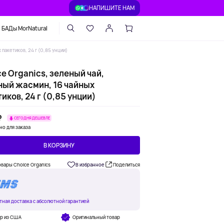
НАПИШИТЕ НАМ
БАДы MorNatural
 пакетиков, 24 г (0,85 унции)
e Organics, зеленый чай,
ный жасмин, 16 чайных
иков, 24 г (0,85 унции)
₽
СЕГОДНЯ ДЕШЕВЛЕ
но для заказа
В КОРЗИНУ
овары Choice Organics
В избранное
Поделиться
тная доставка с абсолютной гарантией
ар из США
Оригинальный товар