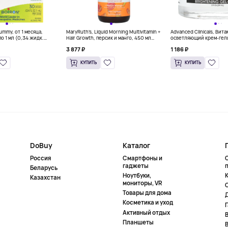
Tummy, от 1 месяца,
MaryRuth's, Liquid Morning Multivitamin +
Advanced Clinicals, Вита
о 1 мл (0,34 жидк.
Hair Growth, персик и манго, 450 мл
осветляющий крем-гель,
(15,22 жидк. унц.)
жидк. унц.)
3 877 ₽
1 186 ₽
КУПИТЬ
КУПИТЬ
DoBuy
Каталог
Россия
Смартфоны и
гаджеты
Беларусь
Ноутбуки,
К
Казахстан
мониторы, VR
Товары для дома
Косметика и уход
Активный отдых
Планшеты