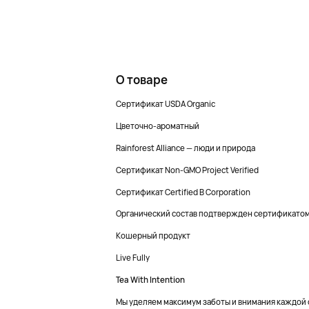
О товаре
Сертификат USDA Organic
Цветочно-ароматный
Rainforest Alliance — люди и природа
Сертификат Non-GMO Project Verified
Сертификат Certified B Corporation
Органический состав подтвержден сертификатом Q
Кошерный продукт
Live Fully
Tea With Intention
Мы уделяем максимум заботы и внимания каждой с