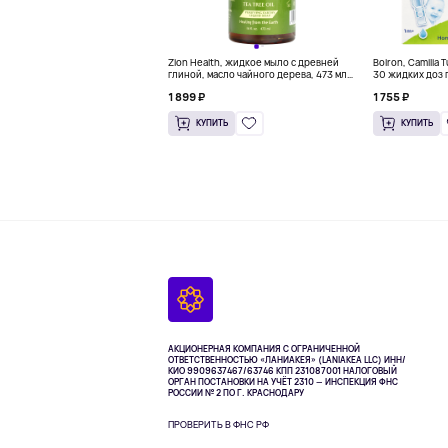
Zion Health, жидкое мыло с древней
Boiron, Camilia 
глиной, масло чайного дерева, 473 мл
30 жидких доз п
(16 жидк. унц.)
унции)
1 899 ₽
1 755 ₽
КУПИТЬ
КУПИТЬ
АКЦИОНЕРНАЯ КОМПАНИЯ С ОГРАНИЧЕННОЙ
ОТВЕТСТВЕННОСТЬЮ «ЛАНИАКЕЯ» (LANIAKEA LLC)
ИНН/
КИО 9909637467/63746 КПП 231087001
НАЛОГОВЫЙ
ОРГАН ПОСТАНОВКИ НА УЧЁТ 2310 — ИНСПЕКЦИЯ ФНС
РОССИИ № 2 ПО Г. КРАСНОДАРУ
ПРОВЕРИТЬ В ФНС РФ