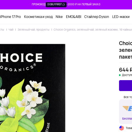
ПРОМОКОД
DOBUYFIRST
-2000 ₽ НА ПЕРВЫЙ ЗАКАЗ
iPhone 17 Pro
Косметика и уход
Nike
EMO&AIBI
Стайлер Dyson
LED-маски
кты
Чай
Зеленый чай, продукты
Choice Organics, зеленый чай, зеленый жасмин, 16 чайных
Choic
зеле
пакет
644 
Доступ
Все т
Беспла
Тов