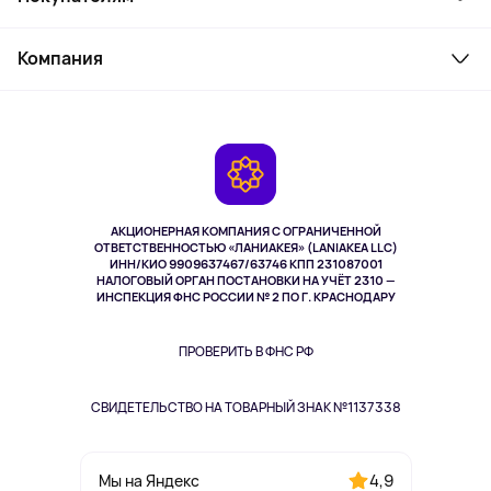
Товары для дома
Служба поддержки
Косметика и уход
Компания
Как заказать
Активный отдых
Оплата
О сервисе
Планшеты
Доставка
Контакты
Игровые консоли
Гарантия
Камеры
Возврат
TV и мультимедиа
Выкуп товара
Музыка и звук
АКЦИОНЕРНАЯ КОМПАНИЯ С ОГРАНИЧЕННОЙ
Спорт
ОТВЕТСТВЕННОСТЬЮ «ЛАНИАКЕЯ» (LANIAKEA LLC)
ИНН/КИО 9909637467/63746 КПП 231087001
Здоровье
НАЛОГОВЫЙ ОРГАН ПОСТАНОВКИ НА УЧЁТ 2310 —
Здоровье питомцев
ИНСПЕКЦИЯ ФНС РОССИИ № 2 ПО Г. КРАСНОДАРУ
Книги
Одежда и аксессуары
ПРОВЕРИТЬ В ФНС РФ
СВИДЕТЕЛЬСТВО НА ТОВАРНЫЙ ЗНАК №1137338
4,9
Мы на Яндекс