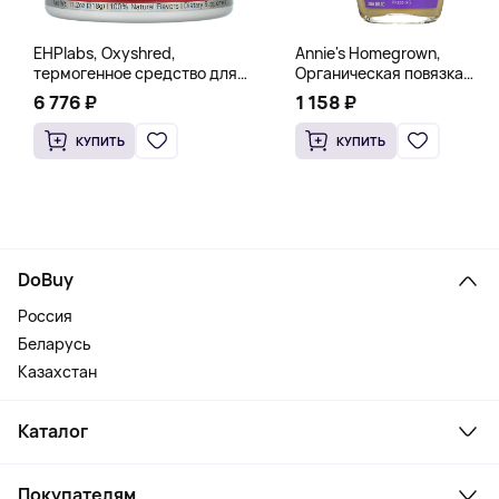
EHPlabs, Oxyshred,
Annie's Homegrown,
термогенное средство для
Органическая повязка
сжигания жира, малиновое
«Богиня», 236 мл (8 жидк.
6 776 ₽
1 158 ₽
освежение, 318 г (11,2 унции)
унц.)
КУПИТЬ
КУПИТЬ
DoBuy
Россия
Беларусь
Казахстан
Каталог
Смартфоны и гаджеты
Покупателям
Ноутбуки, мониторы, VR