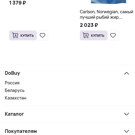
1 379 ₽
Carlson, Norwegian, самый
лучший рыбий жир,
натуральный лимон, 15
2 023 ₽
пакетиков (5 мл) каждый
КУПИТЬ
КУПИТЬ
DoBuy
Россия
Беларусь
Казахстан
Каталог
Смартфоны и гаджеты
Покупателям
Ноутбуки, мониторы, VR