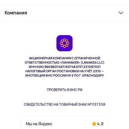
Товары для дома
Служба поддержки
Косметика и уход
Компания
Как заказать
Активный отдых
Оплата
О сервисе
Планшеты
Доставка
Контакты
Игровые консоли
Гарантия
Камеры
Возврат
TV и мультимедиа
Выкуп товара
Музыка и звук
АКЦИОНЕРНАЯ КОМПАНИЯ С ОГРАНИЧЕННОЙ
Спорт
ОТВЕТСТВЕННОСТЬЮ «ЛАНИАКЕЯ» (LANIAKEA LLC)
ИНН/КИО 9909637467/63746 КПП 231087001
Здоровье
НАЛОГОВЫЙ ОРГАН ПОСТАНОВКИ НА УЧЁТ 2310 —
Здоровье питомцев
ИНСПЕКЦИЯ ФНС РОССИИ № 2 ПО Г. КРАСНОДАРУ
Книги
Одежда и аксессуары
ПРОВЕРИТЬ В ФНС РФ
СВИДЕТЕЛЬСТВО НА ТОВАРНЫЙ ЗНАК №1137338
4,9
Мы на Яндекс