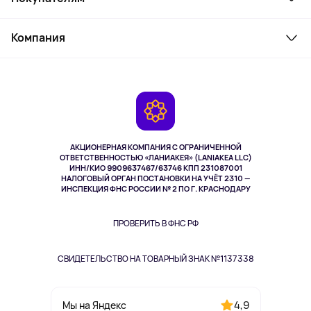
Товары для дома
Служба поддержки
Косметика и уход
Компания
Как заказать
Активный отдых
Оплата
О сервисе
Планшеты
Доставка
Контакты
Игровые консоли
Гарантия
Камеры
Возврат
TV и мультимедиа
Выкуп товара
Музыка и звук
АКЦИОНЕРНАЯ КОМПАНИЯ С ОГРАНИЧЕННОЙ
Спорт
ОТВЕТСТВЕННОСТЬЮ «ЛАНИАКЕЯ» (LANIAKEA LLC)
ИНН/КИО 9909637467/63746 КПП 231087001
Здоровье
НАЛОГОВЫЙ ОРГАН ПОСТАНОВКИ НА УЧЁТ 2310 —
Здоровье питомцев
ИНСПЕКЦИЯ ФНС РОССИИ № 2 ПО Г. КРАСНОДАРУ
Книги
Одежда и аксессуары
ПРОВЕРИТЬ В ФНС РФ
СВИДЕТЕЛЬСТВО НА ТОВАРНЫЙ ЗНАК №1137338
4,9
Мы на Яндекс