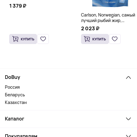
1 379 ₽
Carlson, Norwegian, самый
лучший рыбий жир,
натуральный лимон, 15
2 023 ₽
пакетиков (5 мл) каждый
КУПИТЬ
КУПИТЬ
DoBuy
Россия
Беларусь
Казахстан
Каталог
Смартфоны и гаджеты
Покупателям
Ноутбуки, мониторы, VR