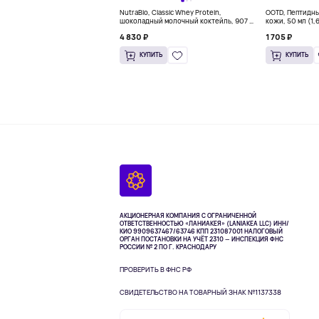
NutraBio, Classic Whey Protein,
OOTD, Пептидн
шоколадный молочный коктейль, 907 г
кожи, 50 мл (1,
(2 фунта)
4 830 ₽
1 705 ₽
КУПИТЬ
КУПИТЬ
АКЦИОНЕРНАЯ КОМПАНИЯ С ОГРАНИЧЕННОЙ
ОТВЕТСТВЕННОСТЬЮ «ЛАНИАКЕЯ» (LANIAKEA LLC)
ИНН/
КИО 9909637467/63746 КПП 231087001
НАЛОГОВЫЙ
ОРГАН ПОСТАНОВКИ НА УЧЁТ 2310 — ИНСПЕКЦИЯ ФНС
РОССИИ № 2 ПО Г. КРАСНОДАРУ
ПРОВЕРИТЬ В ФНС РФ
СВИДЕТЕЛЬСТВО НА ТОВАРНЫЙ ЗНАК №1137338