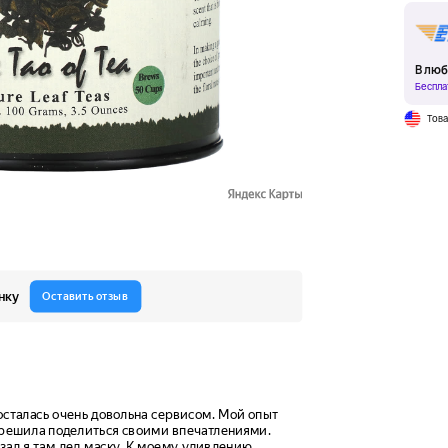
В люб
Беспла
Тов