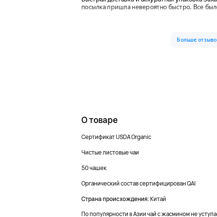
О товаре
Сертификат USDA Organic
Чистые листовые чаи
50 чашек
Органический состав сертифицирован QAI
Страна происхождения:
Китай
По популярности в Азии чай с жасмином не уступа