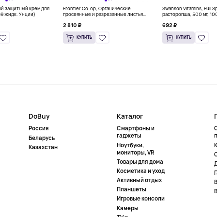
ый защитный крем для
Frontier Co-op, Органические
Swanson Vitamins, Full 
69 жидк. Унции)
просеянные и разрезанные листья
расторопша, 500 мг, 10
красной малины, 453 г (16 унций)
капсул
2 810 ₽
692 ₽
КУПИТЬ
КУПИТЬ
DoBuy
Каталог
Россия
Смартфоны и
гаджеты
Беларусь
Ноутбуки,
К
Казахстан
мониторы, VR
Товары для дома
Косметика и уход
Активный отдых
Планшеты
Игровые консоли
Камеры