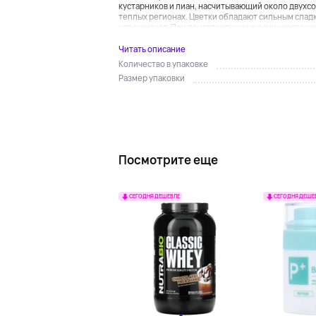
кустарников и лиан, насчитывающий около двухсо
теплых регионах. Цветки обладают сильным слад
успокаивает. При приготовлении жасминового чая 
Читать описание
Количество в упаковке
Размер упаковки
Посмотрите еще
СЕГОДНЯ ДЕШЕВЛЕ
СЕГОДНЯ ДЕШЕ