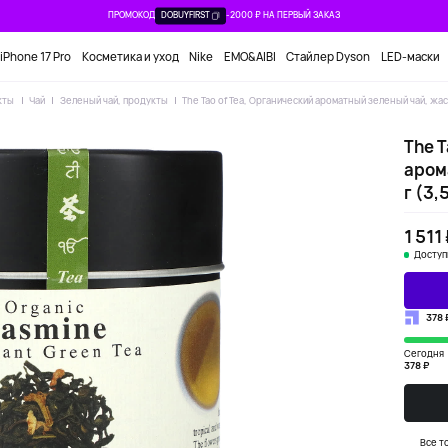
ПРОМОКОД
DOBUYFIRST
-2000 ₽ НА ПЕРВЫЙ ЗАКАЗ
iPhone 17 Pro
Косметика и уход
Nike
EMO&AIBI
Стайлер Dyson
LED-маски
кты
Чай
Зеленый чай, продукты
The Tao of Tea, Органический ароматный зеленый чай, жас
The T
аром
г (3,
1 511
Доступ
378 
Сегодня
378 ₽
Все т