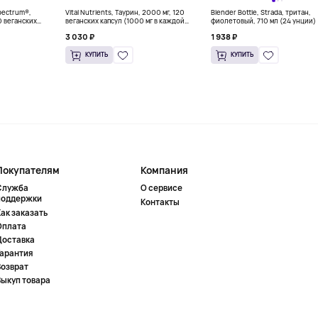
Spectrum®,
Vital Nutrients, Таурин, 2000 мг, 120
Blender Bottle, Strada, тритан,
0 веганских
веганских капсул (1000 мг в каждой
фиолетовый, 710 мл (24 унции)
капсуле)
3 030 ₽
1 938 ₽
КУПИТЬ
КУПИТЬ
Покупателям
Компания
Служба
О сервисе
поддержки
Контакты
ак заказать
Оплата
Доставка
Гарантия
Возврат
Выкуп товара