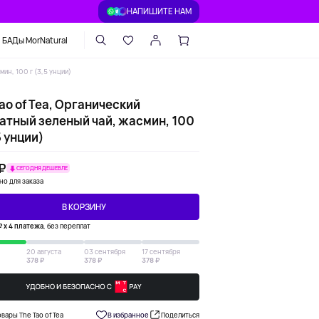
НАПИШИТЕ НАМ
БАДы MorNatural
мин, 100 г (3,5 унции)
ao of Tea, Органический
атный зеленый чай, жасмин, 100
5 унции)
 ₽
СЕГОДНЯ ДЕШЕВЛЕ
но для заказа
В КОРЗИНУ
₽ х 4 платежа
, без переплат
20 августа
03 сентября
17 сентября
378 ₽
378 ₽
378 ₽
овары The Tao of Tea
В избранное
Поделиться