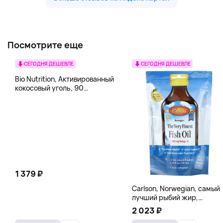
Посмотрите еще
СЕГОДНЯ ДЕШЕВЛЕ
СЕГОДНЯ ДЕШЕВЛЕ
Bio Nutrition, Активированный
кокосовый уголь, 90
вегетарианских капсул (260
мг в каждой капсуле)
1 379 ₽
Carlson, Norwegian, самый
лучший рыбий жир,
натуральный лимон, 15
2 023 ₽
пакетиков (5 мл) каждый