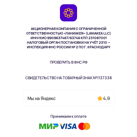
Игровые консоли
Гарантия
Камеры
Возврат
TV и мультимедиа
Выкуп товара
Музыка и звук
АКЦИОНЕРНАЯ КОМПАНИЯ С ОГРАНИЧЕННОЙ
Спорт
ОТВЕТСТВЕННОСТЬЮ «ЛАНИАКЕЯ» (LANIAKEA LLC)
ИНН/КИО 9909637467/63746 КПП 231087001
Здоровье
НАЛОГОВЫЙ ОРГАН ПОСТАНОВКИ НА УЧЁТ 2310 —
Здоровье питомцев
ИНСПЕКЦИЯ ФНС РОССИИ № 2 ПО Г. КРАСНОДАРУ
Книги
Одежда и аксессуары
ПРОВЕРИТЬ В ФНС РФ
СВИДЕТЕЛЬСТВО НА ТОВАРНЫЙ ЗНАК №1137338
4,9
Мы на Яндекс
Принимаем к оплате