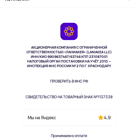
Активный отдых
Оплата
О сервисе
Планшеты
Доставка
Контакты
Игровые консоли
Гарантия
Камеры
Возврат
TV и мультимедиа
Выкуп товара
Музыка и звук
АКЦИОНЕРНАЯ КОМПАНИЯ С ОГРАНИЧЕННОЙ
Спорт
ОТВЕТСТВЕННОСТЬЮ «ЛАНИАКЕЯ» (LANIAKEA LLC)
ИНН/КИО 9909637467/63746 КПП 231087001
Здоровье
НАЛОГОВЫЙ ОРГАН ПОСТАНОВКИ НА УЧЁТ 2310 —
Здоровье питомцев
ИНСПЕКЦИЯ ФНС РОССИИ № 2 ПО Г. КРАСНОДАРУ
Книги
Одежда и аксессуары
ПРОВЕРИТЬ В ФНС РФ
СВИДЕТЕЛЬСТВО НА ТОВАРНЫЙ ЗНАК №1137338
4,9
Мы на Яндекс
Принимаем к оплате