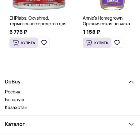
EHPlabs, Oxyshred,
Annie's Homegrown,
термогенное средство для
Органическая повязка
сжигания жира, малиновое
«Богиня», 236 мл (8 жидк.
6 776 ₽
1 158 ₽
освежение, 318 г (11,2 унции)
унц.)
КУПИТЬ
КУПИТЬ
DoBuy
Россия
Беларусь
Казахстан
Каталог
Смартфоны и гаджеты