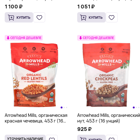
(454 г)
1 100 ₽
1 051 ₽
КУПИТЬ
КУПИТЬ
СЕГОДНЯ ДЕШЕВЛЕ
СЕГОДНЯ ДЕШЕВЛЕ
Arrowhead Mills, органическая
Arrowhead Mills, органический
красная чечевица, 453 г (16
нут, 453 г (16 унций)
унций)
925 ₽
УТОЧНИТЬ НАЛИЧИЕ
КУПИТЬ