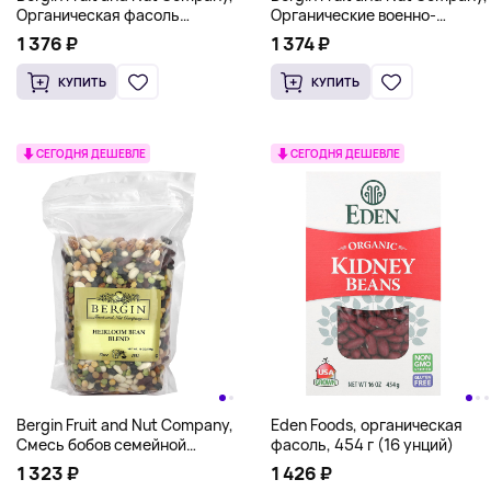
Органическая фасоль
Органические военно-
адзуки, 568 г (20 унций)
морские бобы, 568 г (20
1 376 ₽
1 374 ₽
унций)
КУПИТЬ
КУПИТЬ
СЕГОДНЯ ДЕШЕВЛЕ
СЕГОДНЯ ДЕШЕВЛЕ
Bergin Fruit and Nut Company,
Eden Foods, органическая
Смесь бобов семейной
фасоль, 454 г (16 унций)
реликвии, 539 г (19 унций)
1 323 ₽
1 426 ₽