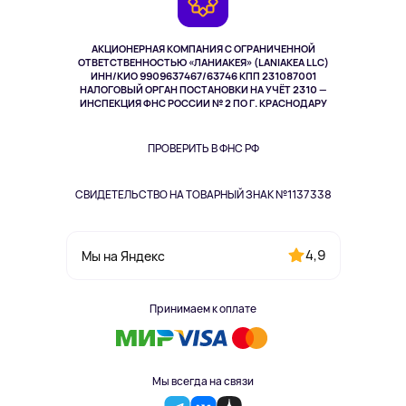
TV и мультимедиа
Выкуп товара
Музыка и звук
АКЦИОНЕРНАЯ КОМПАНИЯ С ОГРАНИЧЕННОЙ
Спорт
ОТВЕТСТВЕННОСТЬЮ «ЛАНИАКЕЯ» (LANIAKEA LLC)
ИНН/КИО 9909637467/63746 КПП 231087001
Здоровье
НАЛОГОВЫЙ ОРГАН ПОСТАНОВКИ НА УЧЁТ 2310 —
Здоровье питомцев
ИНСПЕКЦИЯ ФНС РОССИИ № 2 ПО Г. КРАСНОДАРУ
Книги
Одежда и аксессуары
ПРОВЕРИТЬ В ФНС РФ
СВИДЕТЕЛЬСТВО НА ТОВАРНЫЙ ЗНАК №1137338
4,9
Мы на Яндекс
Принимаем к оплате
Мы всегда на связи