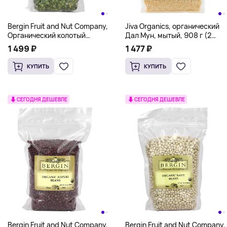
Bergin Fruit and Nut Company,
Jiva Organics, органический
Органический колотый
Дал Мун, мытый, 908 г (2
зеленый горошек, 596 г (21
фунта)
1 499 ₽
1 477 ₽
унция)
КУПИТЬ
КУПИТЬ
СЕГОДНЯ ДЕШЕВЛЕ
СЕГОДНЯ ДЕШЕВЛЕ
Bergin Fruit and Nut Company,
Bergin Fruit and Nut Company,