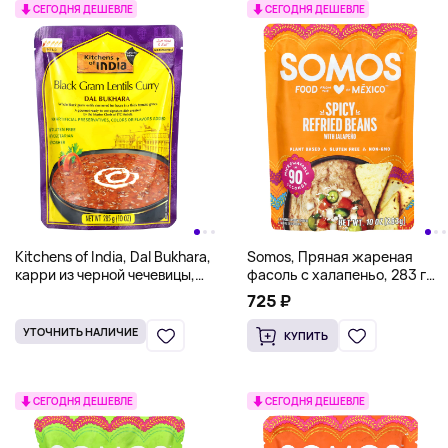
СЕГОДНЯ ДЕШЕВЛЕ
СЕГОДНЯ ДЕШЕВЛЕ
Kitchens of India, Dal Bukhara,
Somos, Пряная жареная
карри из черной чечевицы,
фасоль с халапеньо, 283 г
неострый, 285 г (10 унций)
(10 унций)
725 ₽
УТОЧНИТЬ НАЛИЧИЕ
КУПИТЬ
СЕГОДНЯ ДЕШЕВЛЕ
СЕГОДНЯ ДЕШЕВЛЕ