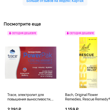
Посмотрите еще
СЕГОДНЯ ДЕШЕВЛЕ
СЕГОДНЯ ДЕШЕВЛЕ
Trace, электролит для
Bach, Original Flower
повышения выносливости,
Remedies, Rescue Remedy®
PowerPak, со вкусом граната
натуральное средство для
и черники, 30 пакетиков по 5 г
снятия стресса, 10 мл
2 291 ₽
1 159 ₽