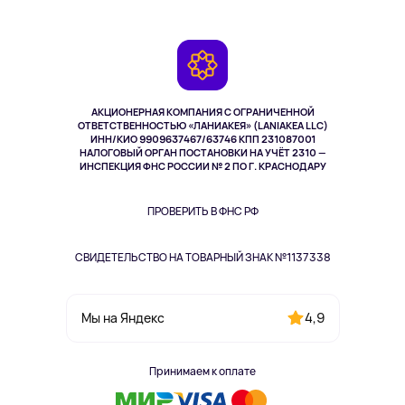
Планшеты
Доставка
Контакты
Игровые консоли
Гарантия
Камеры
Возврат
TV и мультимедиа
Выкуп товара
Музыка и звук
АКЦИОНЕРНАЯ КОМПАНИЯ С ОГРАНИЧЕННОЙ
Спорт
ОТВЕТСТВЕННОСТЬЮ «ЛАНИАКЕЯ» (LANIAKEA LLC)
ИНН/КИО 9909637467/63746 КПП 231087001
Здоровье
НАЛОГОВЫЙ ОРГАН ПОСТАНОВКИ НА УЧЁТ 2310 —
Здоровье питомцев
ИНСПЕКЦИЯ ФНС РОССИИ № 2 ПО Г. КРАСНОДАРУ
Книги
Одежда и аксессуары
ПРОВЕРИТЬ В ФНС РФ
СВИДЕТЕЛЬСТВО НА ТОВАРНЫЙ ЗНАК №1137338
4,9
Мы на Яндекс
Принимаем к оплате