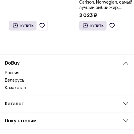
Carlson, Norwegian, самый
лучший рыбий жир,
натуральный лимон, 15
2 023 ₽
пакетиков (5 мл) каждый
КУПИТЬ
КУПИТЬ
DoBuy
Россия
Беларусь
Казахстан
Каталог
Смартфоны и гаджеты
Покупателям
Ноутбуки, мониторы, VR
Товары для дома
Служба поддержки