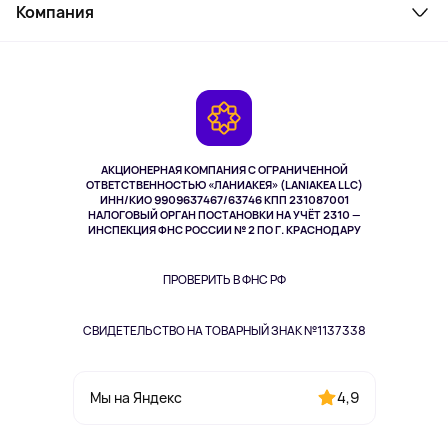
Косметика и уход
Компания
Как заказать
Активный отдых
Оплата
О сервисе
Планшеты
Доставка
Контакты
Игровые консоли
Гарантия
Камеры
Возврат
TV и мультимедиа
Выкуп товара
Музыка и звук
АКЦИОНЕРНАЯ КОМПАНИЯ С ОГРАНИЧЕННОЙ
Спорт
ОТВЕТСТВЕННОСТЬЮ «ЛАНИАКЕЯ» (LANIAKEA LLC)
ИНН/КИО 9909637467/63746 КПП 231087001
Здоровье
НАЛОГОВЫЙ ОРГАН ПОСТАНОВКИ НА УЧЁТ 2310 —
Здоровье питомцев
ИНСПЕКЦИЯ ФНС РОССИИ № 2 ПО Г. КРАСНОДАРУ
Книги
Одежда и аксессуары
ПРОВЕРИТЬ В ФНС РФ
СВИДЕТЕЛЬСТВО НА ТОВАРНЫЙ ЗНАК №1137338
4,9
Мы на Яндекс