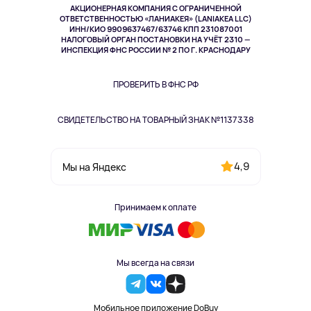
АКЦИОНЕРНАЯ КОМПАНИЯ С ОГРАНИЧЕННОЙ
Спорт
ОТВЕТСТВЕННОСТЬЮ «ЛАНИАКЕЯ» (LANIAKEA LLC)
ИНН/КИО 9909637467/63746 КПП 231087001
Здоровье
НАЛОГОВЫЙ ОРГАН ПОСТАНОВКИ НА УЧЁТ 2310 —
Здоровье питомцев
ИНСПЕКЦИЯ ФНС РОССИИ № 2 ПО Г. КРАСНОДАРУ
Книги
Одежда и аксессуары
ПРОВЕРИТЬ В ФНС РФ
СВИДЕТЕЛЬСТВО НА ТОВАРНЫЙ ЗНАК №1137338
4,9
Мы на Яндекс
Принимаем к оплате
Мы всегда на связи
Мобильное приложение DoBuy