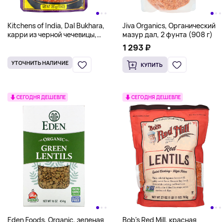
Kitchens of India, Dal Bukhara,
Jiva Organics, Органический
карри из черной чечевицы,
мазур дал, 2 фунта (908 г)
неострый, 285 г (10 унций)
1 293 ₽
УТОЧНИТЬ НАЛИЧИЕ
КУПИТЬ
СЕГОДНЯ ДЕШЕВЛЕ
СЕГОДНЯ ДЕШЕВЛЕ
Eden Foods, Organic, зеленая
Bob's Red Mill, красная