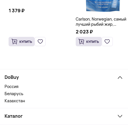
1 379 ₽
Carlson, Norwegian, самый
лучший рыбий жир,
натуральный лимон, 15
2 023 ₽
пакетиков (5 мл) каждый
КУПИТЬ
КУПИТЬ
DoBuy
Россия
Беларусь
Казахстан
Каталог
Смартфоны и гаджеты