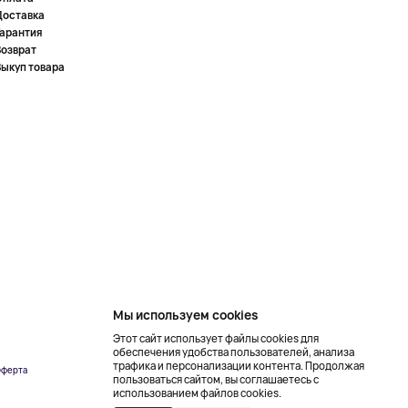
Доставка
Гарантия
Возврат
Выкуп товара
Мы используем cookies
Этот сайт использует файлы cookies для
обеспечения удобства пользователей, анализа
трафика и персонализации контента. Продолжая
ферта
Создание сайта –
пользоваться сайтом, вы соглашаетесь с
NetLab
использованием файлов cookies.