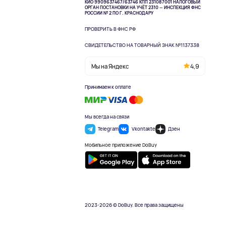
КИО 9909637467/63746 КПП 231087001
НАЛОГОВЫЙ
ОРГАН ПОСТАНОВКИ НА УЧЁТ 2310 — ИНСПЕКЦИЯ ФНС
РОССИИ № 2 ПО Г. КРАСНОДАРУ
ПРОВЕРИТЬ В ФНС РФ
СВИДЕТЕЛЬСТВО НА ТОВАРНЫЙ ЗНАК №1137338
Мы на Яндекс
4,9
Принимаем к оплате
Мы всегда на связи
Telegram
Vkontakte
Дзен
Мобильное приложение DoBuy
2023-2026 © DoBuy. Все права защищены