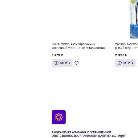
Bio Nutrition, Активированный
Carlson, Norwe
кокосовый уголь, 90 вегетарианских
рыбий жир, нат
капсул (260 мг в каждой капсуле)
пакетиков (5 м
1 379 ₽
2 023 ₽
КУПИТЬ
КУПИТЬ
АКЦИОНЕРНАЯ КОМПАНИЯ С ОГРАНИЧЕННОЙ
ОТВЕТСТВЕННОСТЬЮ «ЛАНИАКЕЯ» (LANIAKEA LLC)
ИНН/