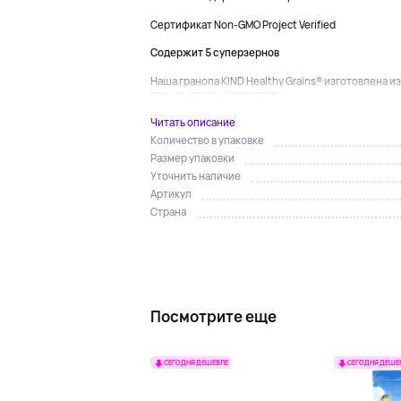
Сертификат Non-GMO Project Verified
Содержит 5 суперзернов
Наша гранола KIND Healthy Grains® изготовлена и
гречки, проса, амаранта и ...
Читать описание
Количество в упаковке
Размер упаковки
Уточнить наличие
Артикул
Страна
Посмотрите еще
СЕГОДНЯ ДЕШЕВЛЕ
СЕГОДНЯ ДЕШЕ