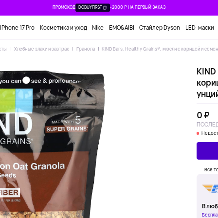
ПРОМОКОД
DOBUYFIRST
-2000 ₽ НА ПЕРВЫЙ ЗАКАЗ
iPhone 17 Pro
Косметика и уход
Nike
EMO&AIBI
Стайлер Dyson
LED-маски
кты
Хлебные злаки и завтрак
Гранола
KIND Bars, Healthy Grains®, мюсли с корицей и семена
KIND 
кориц
унци
0 ₽
ПОСЛЕД
Недост
Все т
В люб
Беспла