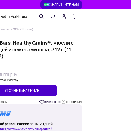
НАПИШИТЕ НАМ
БАДы MorNatural
ми льна, 312 г (11 унций)
Bars, Healthy Grains®, мюсли с
ей и семенами льна, 312 г (11
й)
НЯЯ ЦЕНА
упен к заказу
УТОЧНИТЬ НАЛИЧИЕ
овары
В избранное
Поделиться
ой регион России за 15-20 дней
тная доставка с абсолютной гарантией