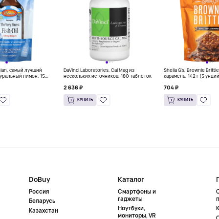
gian, самый лучший
DaVinci Laboratories, Cal Mag из
Sheila G's, Brownie Britt
уральный лимон, 15
нескольких источников, 180 таблеток
карамель, 142 г (5 унци
л) каждый
2 636 ₽
704 ₽
КУПИТЬ
КУПИТЬ
DoBuy
Каталог
Россия
Смартфоны и
гаджеты
Беларусь
Ноутбуки,
К
Казахстан
мониторы, VR