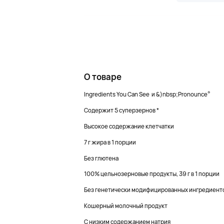
О товаре
®
Ingredients You Can See и &)nbsp;Pronounce
Содержит 5 суперзернов *
Высокое содержание клетчатки
7 г жира в 1 порции
Без глютена
100% цельнозерновые продукты, 39 г в 1 порции
Без генетически модифицированных ингредиент
Кошерный молочный продукт
С низким содержанием натрия