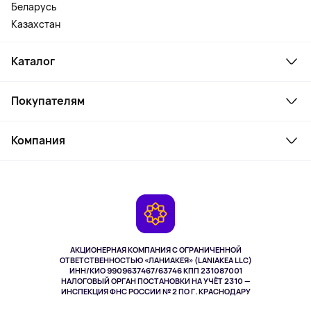
Беларусь
Казахстан
Каталог
Смартфоны и гаджеты
Покупателям
Ноутбуки, мониторы, VR
Товары для дома
Служба поддержки
Косметика и уход
Компания
Как заказать
Активный отдых
Оплата
О сервисе
Планшеты
Доставка
Контакты
Игровые консоли
Гарантия
Камеры
Возврат
TV и мультимедиа
Выкуп товара
Музыка и звук
АКЦИОНЕРНАЯ КОМПАНИЯ С ОГРАНИЧЕННОЙ
Спорт
ОТВЕТСТВЕННОСТЬЮ «ЛАНИАКЕЯ» (LANIAKEA LLC)
ИНН/КИО 9909637467/63746 КПП 231087001
Здоровье
НАЛОГОВЫЙ ОРГАН ПОСТАНОВКИ НА УЧЁТ 2310 —
Здоровье питомцев
ИНСПЕКЦИЯ ФНС РОССИИ № 2 ПО Г. КРАСНОДАРУ
Книги