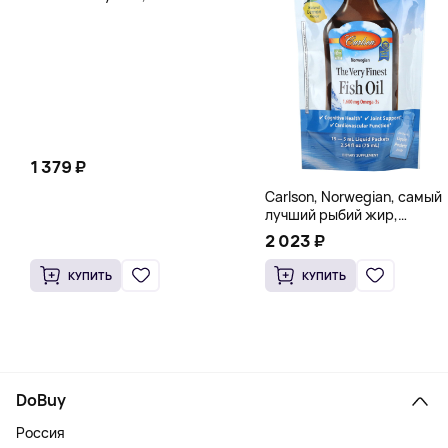
вегетарианских капсул (260
мг в каждой капсуле)
1 379 ₽
Carlson, Norwegian, самый
лучший рыбий жир,
натуральный лимон, 15
2 023 ₽
пакетиков (5 мл) каждый
КУПИТЬ
КУПИТЬ
DoBuy
Россия