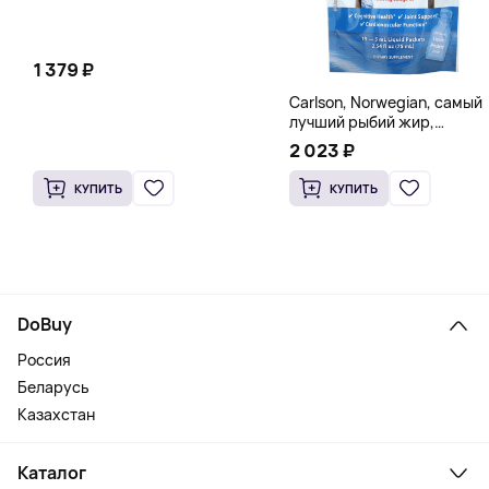
1 379 ₽
Carlson, Norwegian, самый
лучший рыбий жир,
натуральный лимон, 15
2 023 ₽
пакетиков (5 мл) каждый
КУПИТЬ
КУПИТЬ
DoBuy
Россия
Беларусь
Казахстан
Каталог