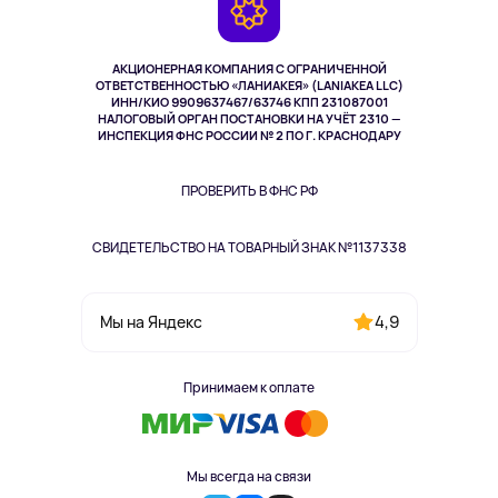
Возврат
TV и мультимедиа
Выкуп товара
Музыка и звук
АКЦИОНЕРНАЯ КОМПАНИЯ С ОГРАНИЧЕННОЙ
Спорт
ОТВЕТСТВЕННОСТЬЮ «ЛАНИАКЕЯ» (LANIAKEA LLC)
ИНН/КИО 9909637467/63746 КПП 231087001
Здоровье
НАЛОГОВЫЙ ОРГАН ПОСТАНОВКИ НА УЧЁТ 2310 —
Здоровье питомцев
ИНСПЕКЦИЯ ФНС РОССИИ № 2 ПО Г. КРАСНОДАРУ
Книги
Одежда и аксессуары
ПРОВЕРИТЬ В ФНС РФ
СВИДЕТЕЛЬСТВО НА ТОВАРНЫЙ ЗНАК №1137338
4,9
Мы на Яндекс
Принимаем к оплате
Мы всегда на связи