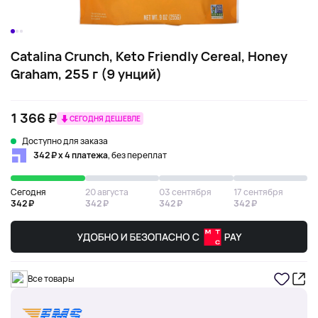
Catalina Crunch, Keto Friendly Cereal, Honey
Graham, 255 г (9 унций)
1 366 ₽
СЕГОДНЯ ДЕШЕВЛЕ
Доступно для заказа
342 ₽ х 4 платежа
, без переплат
Сегодня
20 августа
03 сентября
17 сентября
342 ₽
342 ₽
342 ₽
342 ₽
Все товары