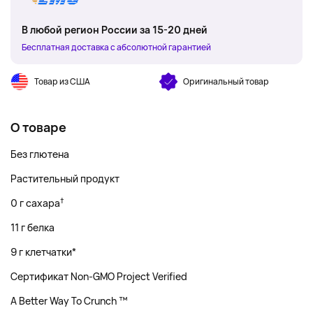
В любой регион России за 15-20 дней
Бесплатная доставка с абсолютной гарантией
Товар из США
Оригинальный товар
О товаре
Без глютена
Растительный продукт
†
0 г сахара
11 г белка
9 г клетчатки*
Сертификат Non-GMO Project Verified
A Better Way To Crunch ™