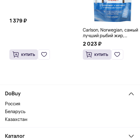
1 379 ₽
Carlson, Norwegian, самый
лучший рыбий жир,
натуральный лимон, 15
2 023 ₽
пакетиков (5 мл) каждый
КУПИТЬ
КУПИТЬ
DoBuy
Россия
Беларусь
Казахстан
Каталог