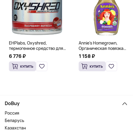
EHPlabs, Oxyshred,
Annie's Homegrown,
термогенное средство для
Органическая повязка
сжигания жира, малиновое
«Богиня», 236 мл (8 жидк.
6 776 ₽
1 158 ₽
освежение, 318 г (11,2 унции)
унц.)
КУПИТЬ
КУПИТЬ
DoBuy
Россия
Беларусь
Казахстан