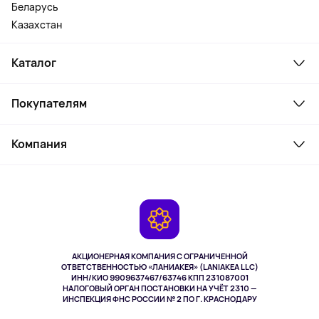
Беларусь
Казахстан
Каталог
Смартфоны и гаджеты
Покупателям
Ноутбуки, мониторы, VR
Товары для дома
Служба поддержки
Косметика и уход
Компания
Как заказать
Активный отдых
Оплата
О сервисе
Планшеты
Доставка
Контакты
Игровые консоли
Гарантия
Камеры
Возврат
TV и мультимедиа
Выкуп товара
Музыка и звук
АКЦИОНЕРНАЯ КОМПАНИЯ С ОГРАНИЧЕННОЙ
Спорт
ОТВЕТСТВЕННОСТЬЮ «ЛАНИАКЕЯ» (LANIAKEA LLC)
ИНН/КИО 9909637467/63746 КПП 231087001
Здоровье
НАЛОГОВЫЙ ОРГАН ПОСТАНОВКИ НА УЧЁТ 2310 —
Здоровье питомцев
ИНСПЕКЦИЯ ФНС РОССИИ № 2 ПО Г. КРАСНОДАРУ
Книги