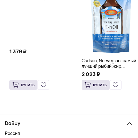
вегетарианских капсул (260
мг в каждой капсуле)
1 379 ₽
Carlson, Norwegian, самый
лучший рыбий жир,
натуральный лимон, 15
2 023 ₽
пакетиков (5 мл) каждый
КУПИТЬ
КУПИТЬ
DoBuy
Россия