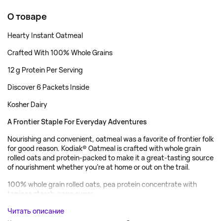
О товаре
Hearty Instant Oatmeal
Crafted With 100% Whole Grains
12 g Protein Per Serving
Discover 6 Packets Inside
Kosher Dairy
A Frontier Staple For Everyday Adventures
Nourishing and convenient, oatmeal was a favorite of frontier folk
for good reason. Kodiak® Oatmeal is crafted with whole grain
rolled oats and protein-packed to make it a great-tasting source
of nourishment whether you're at home or out on the trail.
100% whole grain rolled oats, pea protein concentrate with
tapioca starch, cane sugar,...
Читать описание