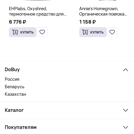
EHPlabs, Oxyshred,
Annie's Homegrown,
термогенное средство для
Органическая повязка
сжигания жира, малиновое
«Богиня», 236 мл (8 жидк.
6 776 ₽
1 158 ₽
освежение, 318 г (11,2 унции)
унц.)
КУПИТЬ
КУПИТЬ
DoBuy
Россия
Беларусь
Казахстан
Каталог
Смартфоны и гаджеты
Покупателям
Ноутбуки, мониторы, VR