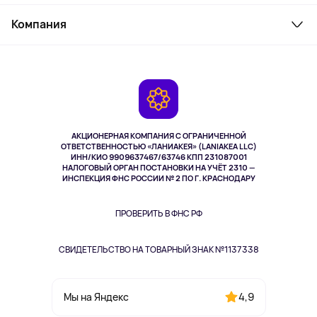
Товары для дома
Служба поддержки
Косметика и уход
Компания
Как заказать
Активный отдых
Оплата
О сервисе
Планшеты
Доставка
Контакты
Игровые консоли
Гарантия
Камеры
Возврат
TV и мультимедиа
Выкуп товара
Музыка и звук
АКЦИОНЕРНАЯ КОМПАНИЯ С ОГРАНИЧЕННОЙ
Спорт
ОТВЕТСТВЕННОСТЬЮ «ЛАНИАКЕЯ» (LANIAKEA LLC)
ИНН/КИО 9909637467/63746 КПП 231087001
Здоровье
НАЛОГОВЫЙ ОРГАН ПОСТАНОВКИ НА УЧЁТ 2310 —
Здоровье питомцев
ИНСПЕКЦИЯ ФНС РОССИИ № 2 ПО Г. КРАСНОДАРУ
Книги
Одежда и аксессуары
ПРОВЕРИТЬ В ФНС РФ
СВИДЕТЕЛЬСТВО НА ТОВАРНЫЙ ЗНАК №1137338
4,9
Мы на Яндекс