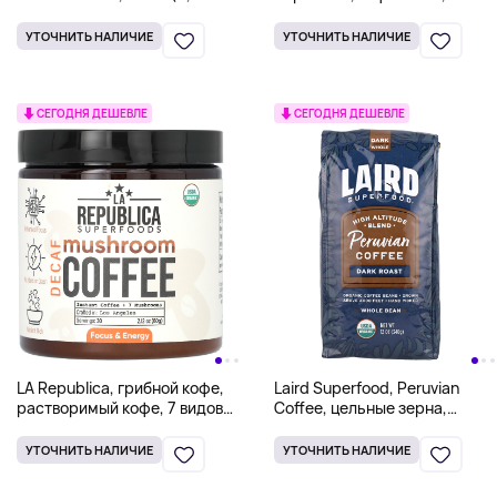
унции)
пакетиков по 8 г (0,28 унции)
УТОЧНИТЬ НАЛИЧИЕ
УТОЧНИТЬ НАЛИЧИЕ
СЕГОДНЯ ДЕШЕВЛЕ
СЕГОДНЯ ДЕШЕВЛЕ
LA Republica, грибной кофе,
Laird Superfood, Peruvian
растворимый кофе, 7 видов
Coffee, цельные зерна,
грибов, без кофеина, 60 г
темные, 340 г (12 унций)
(2,12 унции)
УТОЧНИТЬ НАЛИЧИЕ
УТОЧНИТЬ НАЛИЧИЕ