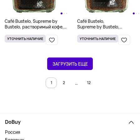
Café Bustelo, Supreme by
Café Bustelo,
Bustelo, растворимый кофе,
Supreme by Bustelo,
сублимированный, без
растворимый кофе,
кофеина, 100 г (3,52 унции)
сублимированный, 100 г
УТОЧНИТЬ НАЛИЧИЕ
УТОЧНИТЬ НАЛИЧИЕ
(3,52 унции)
ЗАГРУЗИТЬ ЕЩЕ
…
1
2
12
DoBuy
Россия
Беларусь