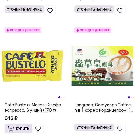
коричневый сахар и
по 2,6 г (0,09 унции)
запеченное яблоко, цельные
УТОЧНИТЬ НАЛИЧИЕ
УТОЧНИТЬ НАЛИЧИЕ
бобы, 340 г (12 унций)
СЕГОДНЯ ДЕШЕВЛЕ
СЕГОДНЯ ДЕШЕВЛЕ
Café Bustelo, Молотый кофе
Longreen, Cordyceps Coffee,
эспрессо, 6 унций (170 г)
4 в 1, кофе с кордицепсом, 10
пакетиков, 182 г (6,4 унции)
616 ₽
УТОЧНИТЬ НАЛИЧИЕ
КУПИТЬ