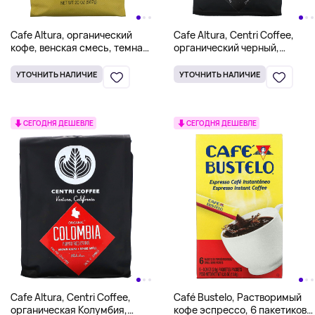
Cafe Altura, органический
Cafe Altura, Centri Coffee,
кофе, венская смесь, темная
органический черный,
обжарка, цельные зерна,
шоколад и фруктовый джем,
567 г (20 унций)
цельные зерна, вкус
УТОЧНИТЬ НАЛИЧИЕ
УТОЧНИТЬ НАЛИЧИЕ
эспрессо, 340 г (12 унций)
СЕГОДНЯ ДЕШЕВЛЕ
СЕГОДНЯ ДЕШЕВЛЕ
Cafe Altura, Centri Coffee,
Café Bustelo, Растворимый
органическая Колумбия,
кофе эспрессо, 6 пакетиков