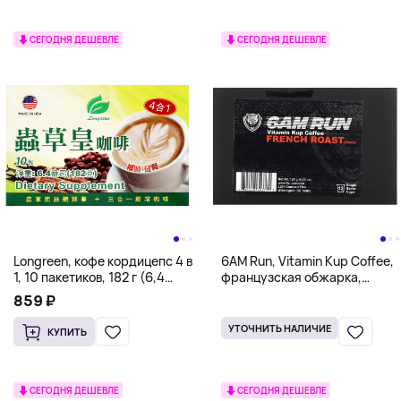
СЕГОДНЯ ДЕШЕВЛЕ
СЕГОДНЯ ДЕШЕВЛЕ
Longreen, кофе кордицепс 4 в
6AM Run, Vitamin Kup Coffee,
1, 10 пакетиков, 182 г (6,4
французская обжарка,
унции)
темный, 12 порционных
859 ₽
чашек, 120 г (4,23 унции)
УТОЧНИТЬ НАЛИЧИЕ
КУПИТЬ
СЕГОДНЯ ДЕШЕВЛЕ
СЕГОДНЯ ДЕШЕВЛЕ