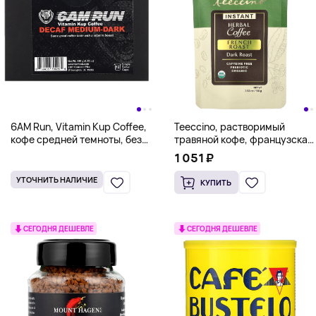
6AM Run, Vitamin Kup Coffee,
Teeccino, растворимый
кофе средней темноты, без
травяной кофе, французская
кофеина, 12 порционных
обжарка, темный, без
1 051 ₽
чашек, 120 г (4,23 унции)
кофеина, 100 г (3,53 унции)
УТОЧНИТЬ НАЛИЧИЕ
КУПИТЬ
СЕГОДНЯ ДЕШЕВЛЕ
СЕГОДНЯ ДЕШЕВЛЕ