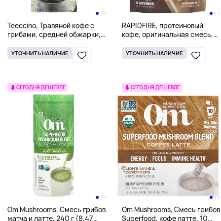
Teeccino, Травяной кофе с
RAPIDFIRE, протеиновый
грибами, средней обжарки,
кофе, оригинальная смесь,
чага ашваганда, без кофеина,
средней обжарки, 225 г (7,93
284 г (10 унций)
унции)
УТОЧНИТЬ НАЛИЧИЕ
УТОЧНИТЬ НАЛИЧИЕ
СЕГОДНЯ ДЕШЕВЛЕ
СЕГОДНЯ ДЕШЕВЛЕ
Om Mushrooms, Смесь грибов
Om Mushrooms, Смесь грибов
матча и латте, 240 г (8,47
Superfood, кофе латте, 10