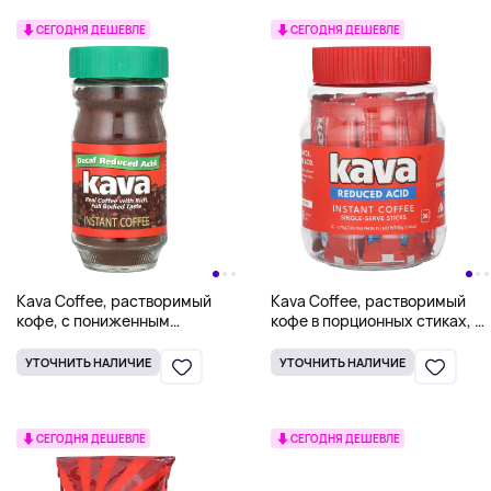
СЕГОДНЯ ДЕШЕВЛЕ
СЕГОДНЯ ДЕШЕВЛЕ
Kava Coffee, растворимый
Kava Coffee, растворимый
кофе, с пониженным
кофе в порционных стиках, с
содержанием кислоты, без
пониженным содержанием
кофеина, 113 г (4 унции)
кислоты, 20 пакетиков по
УТОЧНИТЬ НАЛИЧИЕ
УТОЧНИТЬ НАЛИЧИЕ
2,75 г (0,097 унции)
СЕГОДНЯ ДЕШЕВЛЕ
СЕГОДНЯ ДЕШЕВЛЕ