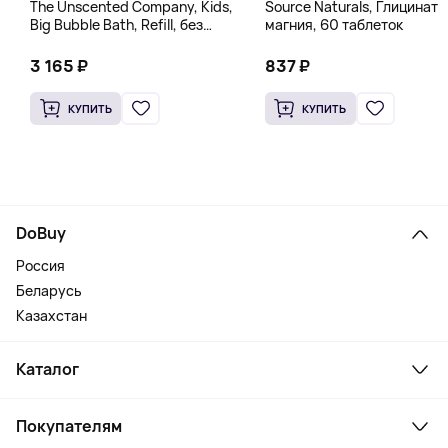
The Unscented Company, Kids,
Source Naturals, Глицинат
Big Bubble Bath, Refill, без
магния, 60 таблеток
отдушек, 1 л (33,8 жидк.
Унции)
3 165 ₽
837 ₽
КУПИТЬ
КУПИТЬ
DoBuy
Россия
Беларусь
Казахстан
Каталог
Смартфоны и гаджеты
Покупателям
Ноутбуки, мониторы, VR