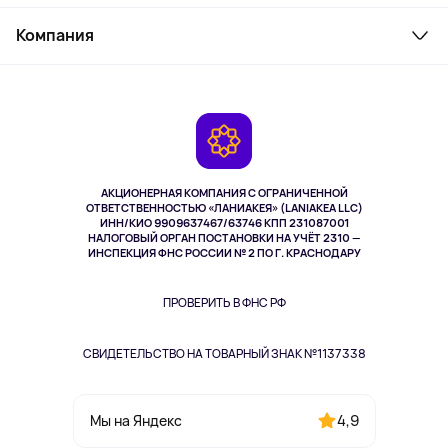
Товары для дома
Служба поддержки
Косметика и уход
Компания
Как заказать
Активный отдых
Оплата
О сервисе
Планшеты
Доставка
Контакты
Игровые консоли
Гарантия
Камеры
Возврат
TV и мультимедиа
Выкуп товара
Музыка и звук
АКЦИОНЕРНАЯ КОМПАНИЯ С ОГРАНИЧЕННОЙ
Спорт
ОТВЕТСТВЕННОСТЬЮ «ЛАНИАКЕЯ» (LANIAKEA LLC)
ИНН/КИО 9909637467/63746 КПП 231087001
Здоровье
НАЛОГОВЫЙ ОРГАН ПОСТАНОВКИ НА УЧЁТ 2310 —
Здоровье питомцев
ИНСПЕКЦИЯ ФНС РОССИИ № 2 ПО Г. КРАСНОДАРУ
Книги
Одежда и аксессуары
ПРОВЕРИТЬ В ФНС РФ
СВИДЕТЕЛЬСТВО НА ТОВАРНЫЙ ЗНАК №1137338
4,9
Мы на Яндекс