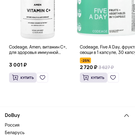
Codeage, Amen, витамин C+,
Codeage, Five A Day, фрукт
для здоровья иммунной
овощи в 1 капсуле, 30 капс
системы, антиоксидант, 120
-25%
вегетарианских капсул
3 001 ₽
2 720 ₽
3 627 ₽
КУПИТЬ
КУПИТЬ
DoBuy
Россия
Беларусь