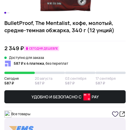
BulletProof, The Mentalist, кофе, молотый,
средне-темная обжарка, 340 г (12 унций)
2 349 ₽
СЕГОДНЯ ДЕШЕВЛЕ
Доступно для заказа
587 ₽ х 4 платежа
, без переплат
Сегодня
20 августа
03 сентября
17 сентября
587 ₽
587 ₽
587 ₽
587 ₽
Все товары