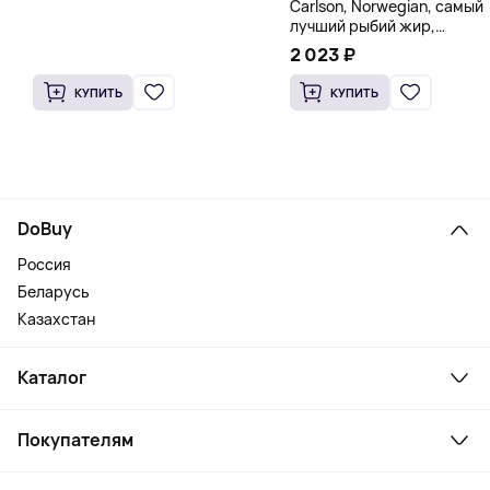
Carlson, Norwegian, самый
лучший рыбий жир,
натуральный лимон, 15
2 023 ₽
пакетиков (5 мл) каждый
КУПИТЬ
КУПИТЬ
DoBuy
Россия
Беларусь
Казахстан
Каталог
Смартфоны и гаджеты
Покупателям
Ноутбуки, мониторы, VR
Товары для дома
Служба поддержки