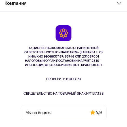
Косметика и уход
Компания
Как заказать
Активный отдых
Оплата
О сервисе
Планшеты
Доставка
Контакты
Игровые консоли
Гарантия
Камеры
Возврат
TV и мультимедиа
Выкуп товара
Музыка и звук
АКЦИОНЕРНАЯ КОМПАНИЯ С ОГРАНИЧЕННОЙ
Спорт
ОТВЕТСТВЕННОСТЬЮ «ЛАНИАКЕЯ» (LANIAKEA LLC)
ИНН/КИО 9909637467/63746 КПП 231087001
Здоровье
НАЛОГОВЫЙ ОРГАН ПОСТАНОВКИ НА УЧЁТ 2310 —
Здоровье питомцев
ИНСПЕКЦИЯ ФНС РОССИИ № 2 ПО Г. КРАСНОДАРУ
Книги
Одежда и аксессуары
ПРОВЕРИТЬ В ФНС РФ
СВИДЕТЕЛЬСТВО НА ТОВАРНЫЙ ЗНАК №1137338
4,9
Мы на Яндекс