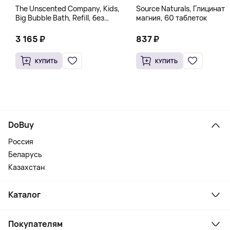
The Unscented Company, Kids,
Source Naturals, Глицинат
Big Bubble Bath, Refill, без
магния, 60 таблеток
отдушек, 1 л (33,8 жидк.
Унции)
3 165 ₽
837 ₽
КУПИТЬ
КУПИТЬ
DoBuy
Россия
Беларусь
Казахстан
Каталог
Смартфоны и гаджеты
Покупателям
Ноутбуки, мониторы, VR