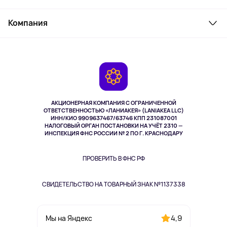
Товары для дома
Служба поддержки
Косметика и уход
Компания
Как заказать
Активный отдых
Оплата
О сервисе
Планшеты
Доставка
Контакты
Игровые консоли
Гарантия
Камеры
Возврат
TV и мультимедиа
Выкуп товара
Музыка и звук
АКЦИОНЕРНАЯ КОМПАНИЯ С ОГРАНИЧЕННОЙ
Спорт
ОТВЕТСТВЕННОСТЬЮ «ЛАНИАКЕЯ» (LANIAKEA LLC)
ИНН/КИО 9909637467/63746 КПП 231087001
Здоровье
НАЛОГОВЫЙ ОРГАН ПОСТАНОВКИ НА УЧЁТ 2310 —
Здоровье питомцев
ИНСПЕКЦИЯ ФНС РОССИИ № 2 ПО Г. КРАСНОДАРУ
Книги
Одежда и аксессуары
ПРОВЕРИТЬ В ФНС РФ
СВИДЕТЕЛЬСТВО НА ТОВАРНЫЙ ЗНАК №1137338
4,9
Мы на Яндекс