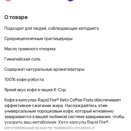
О товаре
Подходит для людей, соблюдающих кетодиету
Среднецепочечные триглицериды
Масло травяного откорма
Гималайская соль
Содержит натуральные ароматизаторы
100% кофе робуста
Яркий вкус кофе в чашке K-Cup
Кофе в капсулах Rapid Fire® Keto Coffee Pods обеспечивает
эффективное сжигание жира. Наслаждайтесь этим
универсальным порошковым кофе, который мгновенно
заваривается в вашей любимой системе заваривания, чтобы
ускорить ваш метаболизм. Кето-капсулы Rapid Fire®,
изготовленные из масла травяного откорма и