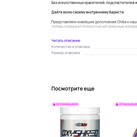
Без искусственных красителей, подсластителей 
Дайте волю своему внутреннему бариста
Представляем новейшее дополнение Chike к наше
теперь содержит полностью натуральные ингред
очереди и откажитесь от сладких кофейных...
Читать описание
Количество в упаковке
Размер упаковки
Посмотрите еще
СЕГОДНЯ ДЕШЕВЛЕ
СЕГОДНЯ ДЕШЕ