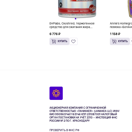
EHPlabs, Oxyshred, термогенное
Annie's Homegr
средство для сжигания жира,
повязка «Богиня
малиновое освежение, 318 г (11,2
6 776 ₽
1 158 ₽
унции)
КУПИТЬ
КУПИТЬ
АКЦИОНЕРНАЯ КОМПАНИЯ С ОГРАНИЧЕННОЙ
ОТВЕТСТВЕННОСТЬЮ «ЛАНИАКЕЯ» (LANIAKEA LLC)
ИНН/
КИО 9909637467/63746 КПП 231087001
НАЛОГОВЫЙ
ОРГАН ПОСТАНОВКИ НА УЧЁТ 2310 — ИНСПЕКЦИЯ ФНС
РОССИИ № 2 ПО Г. КРАСНОДАРУ
ПРОВЕРИТЬ В ФНС РФ