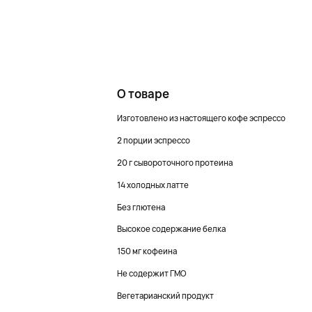
О товаре
Изготовлено из настоящего кофе эспрессо
2 порции эспрессо
20 г сывороточного протеина
14 холодных латте
Без глютена
Высокое содержание белка
150 мг кофеина
Не содержит ГМО
Вегетарианский продукт