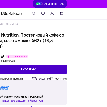
НАПИШИТЕ НАМ
БАДы MorNatural
462 г (16,3 унции)
 Nutrition, Протеиновый кофе со
, кофе с мокко, 462 г (16,3
и)
 ₽
СЕГОДНЯ ДЕШЕВЛЕ
но для заказа
В КОРЗИНУ
овары Chike Nutrition
В избранное
Поделиться
ой регион России за 15-20 дней
тная доставка с абсолютной гарантией