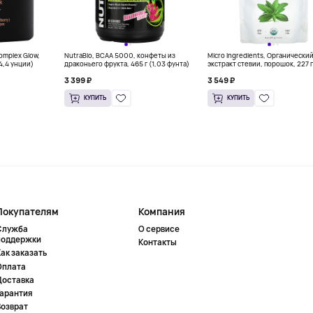
Complex Glow,
NutraBio, BCAA 5000, конфеты из
Micro Ingredients, Органически
(4,4 унции)
драконьего фрукта, 465 г (1,03 фунта)
экстракт стевии, порошок, 227 г
унций)
3 399 ₽
3 549 ₽
КУПИТЬ
КУПИТЬ
Покупателям
Компания
Служба
О сервисе
поддержки
Контакты
ак заказать
Оплата
Доставка
Гарантия
Возврат