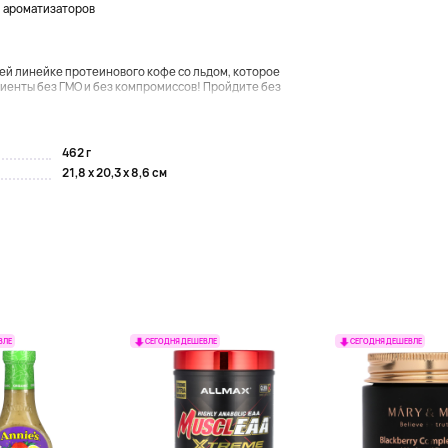
и ароматизаторов
й линейке протеинового кофе со льдом, которое
иенты без ГМО и без компромиссов! Пройдите без
462 г
21,8 x 20,3 x 8,6 см
ВЛЕ
СЕГОДНЯ ДЕШЕВЛЕ
СЕГОДНЯ ДЕШЕВЛЕ