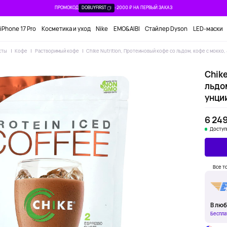
ПРОМОКОД
DOBUYFIRST
-2000 ₽ НА ПЕРВЫЙ ЗАКАЗ
iPhone 17 Pro
Косметика и уход
Nike
EMO&AIBI
Стайлер Dyson
LED-маски
кты
Кофе
Растворимый кофе
Chike Nutrition, Протеиновый кофе со льдом, кофе с мокко, 
Chike
льдом
унци
6 249
Доступ
Все т
В люб
Беспла