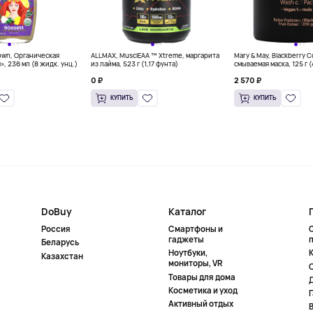
own, Органическая
ALLMAX, MusclEAA ™ Xtreme, маргарита
Mary & May, Blackberry 
», 236 мл (8 жидк. унц.)
из лайма, 523 г (1,17 фунта)
смываемая маска, 125 г 
0 ₽
2 570 ₽
КУПИТЬ
КУПИТЬ
DoBuy
Каталог
Россия
Смартфоны и
гаджеты
Беларусь
Ноутбуки,
К
Казахстан
мониторы, VR
Товары для дома
Косметика и уход
Активный отдых