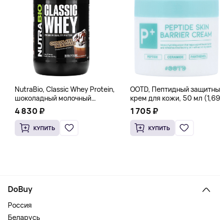
NutraBio, Classic Whey Protein,
OOTD, Пептидный защитны
шоколадный молочный
крем для кожи, 50 мл (1,69
коктейль, 907 г (2 фунта)
жидк. Унции)
4 830 ₽
1 705 ₽
КУПИТЬ
КУПИТЬ
DoBuy
Россия
Беларусь