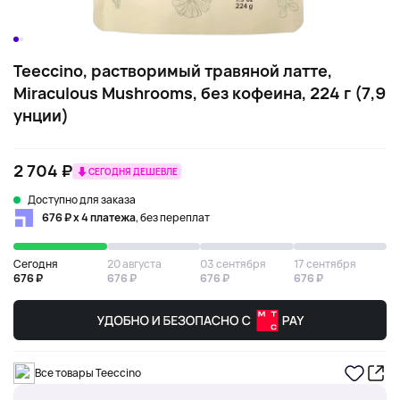
Teeccino, растворимый травяной латте,
Miraculous Mushrooms, без кофеина, 224 г (7,9
унции)
2 704 ₽
СЕГОДНЯ ДЕШЕВЛЕ
Доступно для заказа
676 ₽ х 4 платежа
, без переплат
Сегодня
20 августа
03 сентября
17 сентября
676 ₽
676 ₽
676 ₽
676 ₽
Все товары Teeccino