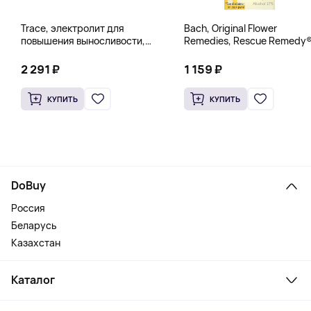
Trace, электролит для
Bach, Original Flower
повышения выносливости,
Remedies, Rescue Remedy®
PowerPak, со вкусом граната
натуральное средство для
и черники, 30 пакетиков по 5 г
снятия стресса, 10 мл
2 291 ₽
1 159 ₽
(0,18 унции)
(0,35 жидк. унции)
КУПИТЬ
КУПИТЬ
DoBuy
Россия
Беларусь
Казахстан
Каталог
Смартфоны и гаджеты