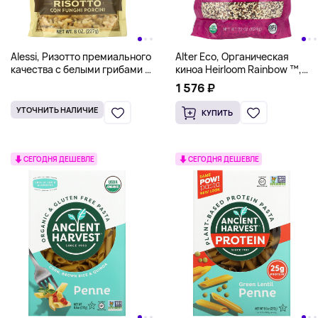
Alessi, Ризотто премиального
Alter Eco, Органическая
качества с белыми грибами и
киноа Heirloom Rainbow ™,
итальянским рисом арборио,
624 г (22 унции)
1 576 ₽
227 г (8 унций)
УТОЧНИТЬ НАЛИЧИЕ
КУПИТЬ
СЕГОДНЯ ДЕШЕВЛЕ
СЕГОДНЯ ДЕШЕВЛЕ