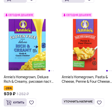
СЕГОДНЯ ДЕШЕВЛЕ
СЕГОДНЯ ДЕШЕВЛЕ
Annie's Homegrown, Deluxe
Annie's Homegrown, Pasta &
Rich & Creamy, рисовая паста
Cheese, Penne & Four Cheese,
и сырный соус, ракушки и
156 г (5,5 унции)
-25%
классический чеддер, без
939 ₽
1 252 ₽
глютена, 312 г (11 унций)
УТОЧНИТЬ НАЛИЧИЕ
КУПИТЬ