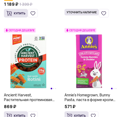
смесь, 408 г
765 г (27 унций)
1 189 ₽
1 399 ₽
УТОЧНИТЬ НАЛИЧИЕ
КУПИТЬ
СЕГОДНЯ ДЕШЕВЛЕ
СЕГОДНЯ ДЕШЕВЛЕ
Ancient Harvest,
Annie's Homegrown, Bunny
Растительная протеиновая
Pasta, паста в форме кролика
паста, ротини из красной
и вкусный чеддер, 170 г (6
869 ₽
571 ₽
чечевицы, 227 г (8 унций)
унций)
КУПИТЬ
КУПИТЬ