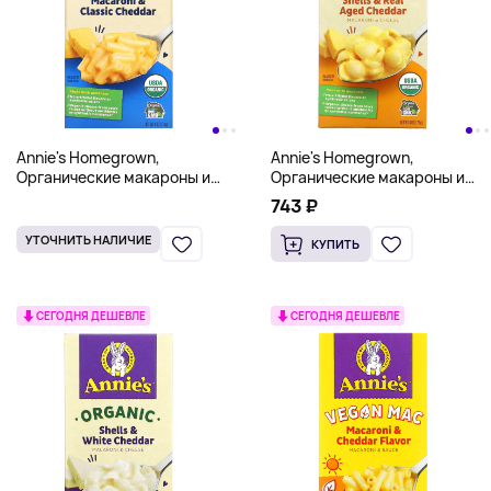
Annie's Homegrown,
Annie's Homegrown,
Органические макароны и
Органические макароны и
сыр, классический чеддер, 6
сыр, скорлупа и
743 ₽
унций (170 г)
выдержанный чеддер, 170 г
(6 унций)
УТОЧНИТЬ НАЛИЧИЕ
КУПИТЬ
СЕГОДНЯ ДЕШЕВЛЕ
СЕГОДНЯ ДЕШЕВЛЕ