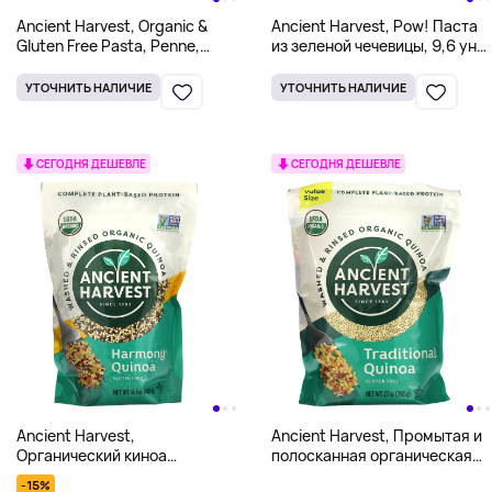
Ancient Harvest, Organic &
Ancient Harvest, Pow! Паста
Gluten Free Pasta, Penne,
из зеленой чечевицы, 9,6 унц.
Corn, Brown Rice & Quinoa, 9.6
(272 г)
oz (272 g)
УТОЧНИТЬ НАЛИЧИЕ
УТОЧНИТЬ НАЛИЧИЕ
СЕГОДНЯ ДЕШЕВЛЕ
СЕГОДНЯ ДЕШЕВЛЕ
Ancient Harvest,
Ancient Harvest, Промытая и
Органический киноа
полосканная органическая
«Гармония», трехцветная
киноа, традиционная киноа,
-15%