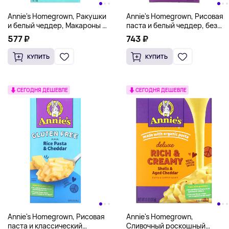
Annie's Homegrown, Ракушки
Annie's Homegrown, Рисовая
и белый чеддер, Макароны с
паста и белый чеддер, без
сыром, 6 унций (170 г)
глютена, 170 г (6 унций)
577 ₽
743 ₽
КУПИТЬ
КУПИТЬ
СЕГОДНЯ ДЕШЕВЛЕ
СЕГОДНЯ ДЕШЕВЛЕ
Annie's Homegrown, Рисовая
Annie's Homegrown,
паста и классический
Сливочный роскошный