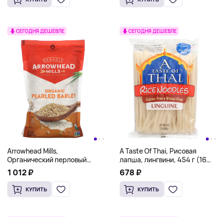
СЕГОДНЯ ДЕШЕВЛЕ
СЕГОДНЯ ДЕШЕВЛЕ
Arrowhead Mills,
A Taste Of Thai, Рисовая
Органический перловый
лапша, лингвини, 454 г (16
ячмень, 793 г (1 фунт)
унций)
1 012 ₽
678 ₽
КУПИТЬ
КУПИТЬ