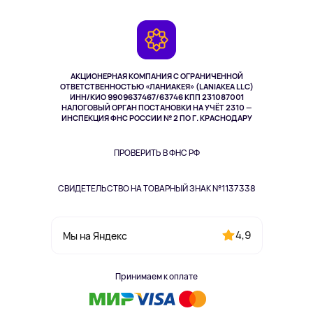
Доставка
Контакты
Игровые консоли
Гарантия
Камеры
Возврат
TV и мультимедиа
Выкуп товара
Музыка и звук
АКЦИОНЕРНАЯ КОМПАНИЯ С ОГРАНИЧЕННОЙ
Спорт
ОТВЕТСТВЕННОСТЬЮ «ЛАНИАКЕЯ» (LANIAKEA LLC)
ИНН/КИО 9909637467/63746 КПП 231087001
Здоровье
НАЛОГОВЫЙ ОРГАН ПОСТАНОВКИ НА УЧЁТ 2310 —
Здоровье питомцев
ИНСПЕКЦИЯ ФНС РОССИИ № 2 ПО Г. КРАСНОДАРУ
Книги
Одежда и аксессуары
ПРОВЕРИТЬ В ФНС РФ
СВИДЕТЕЛЬСТВО НА ТОВАРНЫЙ ЗНАК №1137338
4,9
Мы на Яндекс
Принимаем к оплате