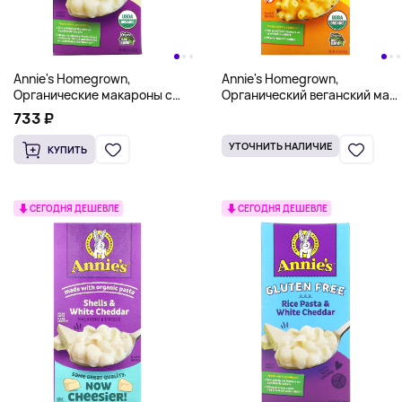
Annie's Homegrown,
Annie's Homegrown,
Органические макароны с
Органический веганский мак,
сыром, скорлупа и белый
Вкус сыра чеддер, 6 унц.
733 ₽
чеддер, 170 г (6 унций)
(170 г)
УТОЧНИТЬ НАЛИЧИЕ
КУПИТЬ
СЕГОДНЯ ДЕШЕВЛЕ
СЕГОДНЯ ДЕШЕВЛЕ