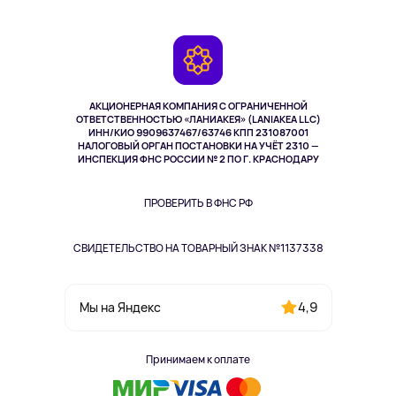
Планшеты
Доставка
Контакты
Игровые консоли
Гарантия
Камеры
Возврат
TV и мультимедиа
Выкуп товара
Музыка и звук
АКЦИОНЕРНАЯ КОМПАНИЯ С ОГРАНИЧЕННОЙ
Спорт
ОТВЕТСТВЕННОСТЬЮ «ЛАНИАКЕЯ» (LANIAKEA LLC)
ИНН/КИО 9909637467/63746 КПП 231087001
Здоровье
НАЛОГОВЫЙ ОРГАН ПОСТАНОВКИ НА УЧЁТ 2310 —
Здоровье питомцев
ИНСПЕКЦИЯ ФНС РОССИИ № 2 ПО Г. КРАСНОДАРУ
Книги
Одежда и аксессуары
ПРОВЕРИТЬ В ФНС РФ
СВИДЕТЕЛЬСТВО НА ТОВАРНЫЙ ЗНАК №1137338
4,9
Мы на Яндекс
Принимаем к оплате