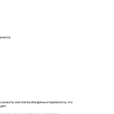
кунжута
 кунжута, они слегка обжарены и перемолоты, что
цвет.