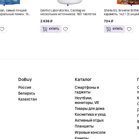
gian, самый лучший
DaVinci Laboratories, Cal Mag из
Sheila G's, Brownie Britt
уральный лимон, 15
нескольких источников, 180 таблеток
карамель, 142 г (5 унци
л) каждый
2 636 ₽
704 ₽
КУПИТЬ
КУПИТЬ
DoBuy
Каталог
Россия
Смартфоны и
гаджеты
Беларусь
Ноутбуки,
К
Казахстан
мониторы, VR
Товары для дома
Косметика и уход
Активный отдых
Планшеты
Игровые консоли
Камеры