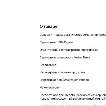
О товаре
Содержит только органические семена черного 
Сертификат USDA Organic
Органический состав сертифицирован CCOF
Сертификат кошерности Kosher Parve
Без глютена
Не содержит молочных продуктов
Сертификат Non-GMO Project Verified
Не холестерин
После отбора лучших органических семян черного
придает им насыщенный вкус и приятный темный 