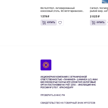
Bio Nutrition, Активированный
Carlson, Norwe
кокосовый уголь, 90 вегетарианских
рыбий жир, нат
капсул (260 мг в каждой капсуле)
пакетиков (5 м
1 379 ₽
2 023 ₽
КУПИТЬ
КУПИТЬ
АКЦИОНЕРНАЯ КОМПАНИЯ С ОГРАНИЧЕННОЙ
ОТВЕТСТВЕННОСТЬЮ «ЛАНИАКЕЯ» (LANIAKEA LLC)
ИНН/
КИО 9909637467/63746 КПП 231087001
НАЛОГОВЫЙ
ОРГАН ПОСТАНОВКИ НА УЧЁТ 2310 — ИНСПЕКЦИЯ ФНС
РОССИИ № 2 ПО Г. КРАСНОДАРУ
ПРОВЕРИТЬ В ФНС РФ
СВИДЕТЕЛЬСТВО НА ТОВАРНЫЙ ЗНАК №1137338