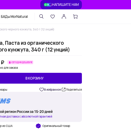
НАПИШИТЕ НАМ
БАДы MorNatural
еского черного кунжута, 340 г (12 унций)
a, Паста из органического
го кунжута, 340 г (12 унций)
 ₽
СЕГОДНЯ ДЕШЕВЛЕ
но для заказа
В КОРЗИНУ
овары
В избранное
Поделиться
ой регион России за 15-20 дней
тная доставка с абсолютной гарантией
ар из США
Оригинальный товар