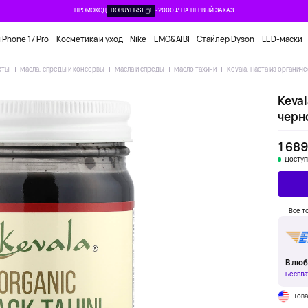
ПРОМОКОД
DOBUYFIRST
-2000 ₽ НА ПЕРВЫЙ ЗАКАЗ
iPhone 17 Pro
Косметика и уход
Nike
EMO&AIBI
Стайлер Dyson
LED-маски
кты
Масла, спреды и консервы
Масла и спреды
Масло тахини
Kevala, Паста из органич
Keval
черно
1 689
Доступ
Все т
В люб
Беспла
Тов