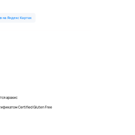
тся арахис
ификатом Certified Gluten Free