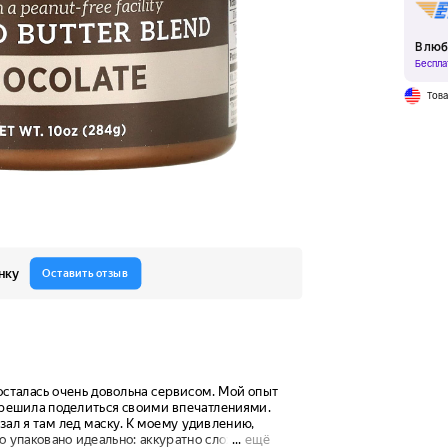
В люб
Беспла
Тов