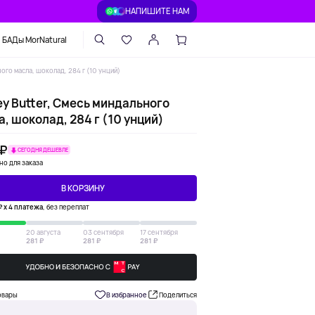
НАПИШИТЕ НАМ
БАДы MorNatural
ого масла, шоколад, 284 г (10 унций)
ey Butter, Смесь миндального
, шоколад, 284 г (10 унций)
 ₽
СЕГОДНЯ ДЕШЕВЛЕ
но для заказа
В КОРЗИНУ
₽ х 4 платежа
, без переплат
20 августа
03 сентября
17 сентября
281 ₽
281 ₽
281 ₽
овары
В избранное
Поделиться