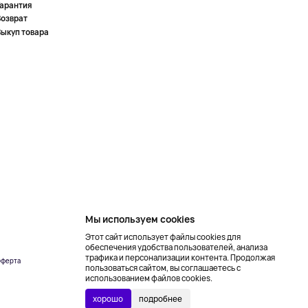
Гарантия
Возврат
Выкуп товара
Мы используем cookies
Этот сайт использует файлы cookies для
обеспечения удобства пользователей, анализа
трафика и персонализации контента. Продолжая
ферта
Создание сайта –
пользоваться сайтом, вы соглашаетесь с
NetLab
использованием файлов cookies.
хорошо
подробнее