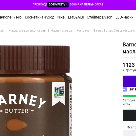
ПРОМОКОД
DOBUYFIRST
-2000 ₽ НА ПЕРВЫЙ ЗАКАЗ
iPhone 17 Pro
Косметика и уход
Nike
EMO&AIBI
Стайлер Dyson
LED-маски
кты
Масла, спреды и консервы
Масла и спреды
Миндаль
Barney Butter, Смесь миндальн
Barn
масла
1 126
Доступ
281 
Сегодня
281 ₽
Все т