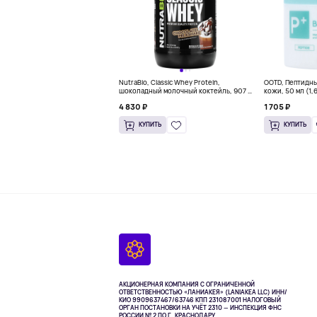
NutraBio, Classic Whey Protein,
OOTD, Пептидн
шоколадный молочный коктейль, 907 г
кожи, 50 мл (1,
(2 фунта)
4 830 ₽
1 705 ₽
КУПИТЬ
КУПИТЬ
АКЦИОНЕРНАЯ КОМПАНИЯ С ОГРАНИЧЕННОЙ
ОТВЕТСТВЕННОСТЬЮ «ЛАНИАКЕЯ» (LANIAKEA LLC)
ИНН/
КИО 9909637467/63746 КПП 231087001
НАЛОГОВЫЙ
ОРГАН ПОСТАНОВКИ НА УЧЁТ 2310 — ИНСПЕКЦИЯ ФНС
РОССИИ № 2 ПО Г. КРАСНОДАРУ