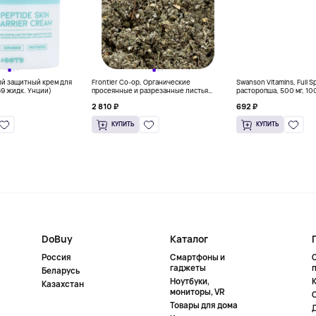
ый защитный крем для
Frontier Co-op, Органические
Swanson Vitamins, Full 
69 жидк. Унции)
просеянные и разрезанные листья
расторопша, 500 мг, 10
красной малины, 453 г (16 унций)
капсул
2 810 ₽
692 ₽
КУПИТЬ
КУПИТЬ
DoBuy
Каталог
Россия
Смартфоны и
гаджеты
Беларусь
Ноутбуки,
К
Казахстан
мониторы, VR
Товары для дома