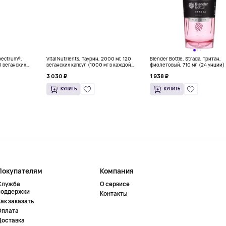
Spectrum®,
Vital Nutrients, Таурин, 2000 мг, 120
Blender Bottle, Strada, тритан,
0 веганских
веганских капсул (1000 мг в каждой
фиолетовый, 710 мл (24 унции)
капсуле)
3 030 ₽
1 938 ₽
КУПИТЬ
КУПИТЬ
Покупателям
Компания
Служба
О сервисе
поддержки
Контакты
ак заказать
Оплата
Доставка