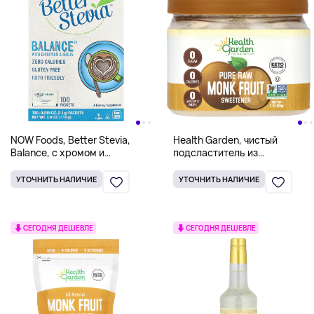
NOW Foods, Better Stevia,
Health Garden, чистый
Balance, с хромом и
подсластитель из
инулином, 100 пакетиков по
необработанных плодов
1,1 г
архата, 85 г (3 унции)
УТОЧНИТЬ НАЛИЧИЕ
УТОЧНИТЬ НАЛИЧИЕ
СЕГОДНЯ ДЕШЕВЛЕ
СЕГОДНЯ ДЕШЕВЛЕ