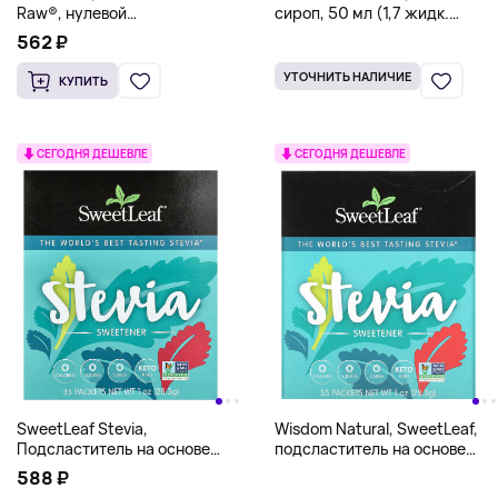
Raw®, нулевой
сироп, 50 мл (1,7 жидк.
подсластитель, 40
унции)
562 ₽
пакетиков, 32 г (1,12 унции)
УТОЧНИТЬ НАЛИЧИЕ
КУПИТЬ
СЕГОДНЯ ДЕШЕВЛЕ
СЕГОДНЯ ДЕШЕВЛЕ
SweetLeaf Stevia,
Wisdom Natural, SweetLeaf,
Подсластитель на основе
подсластитель на основе
стевии, 35 пакетиков, 28,3 г
стевии, 35 пакетиков
588 ₽
(1 унция)