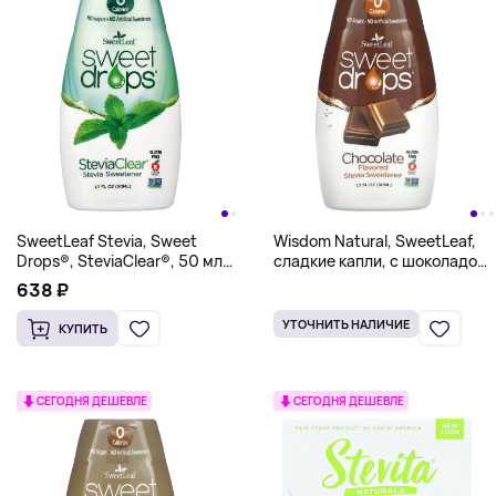
SweetLeaf Stevia, Sweet
Wisdom Natural, SweetLeaf,
Drops®, SteviaClear®, 50 мл
сладкие капли, с шоколадом,
(1,7 жидк. унции)
50 мл (1,7 жидк. унц.)
638 ₽
УТОЧНИТЬ НАЛИЧИЕ
КУПИТЬ
СЕГОДНЯ ДЕШЕВЛЕ
СЕГОДНЯ ДЕШЕВЛЕ