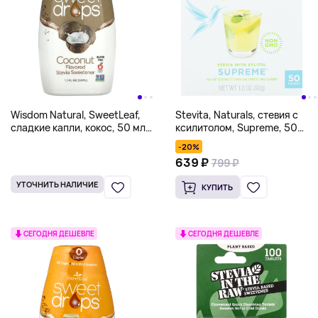
Wisdom Natural, SweetLeaf,
Stevita, Naturals, стевия с
сладкие капли, кокос, 50 мл
ксилитолом, Supreme, 50
(1,7 жидк. унц.)
пакетиков по 50 г (1,8 унции)
-20%
639 ₽
799 ₽
УТОЧНИТЬ НАЛИЧИЕ
КУПИТЬ
СЕГОДНЯ ДЕШЕВЛЕ
СЕГОДНЯ ДЕШЕВЛЕ