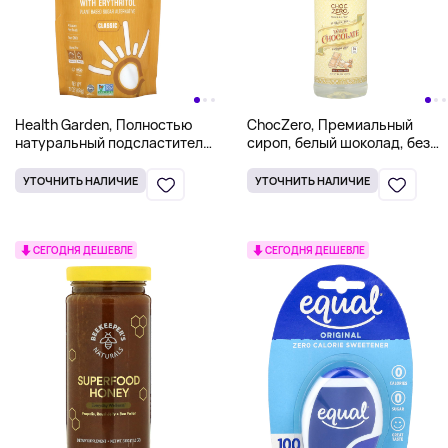
Health Garden, Полностью
ChocZero, Премиальный
натуральный подсластитель
сироп, белый шоколад, без
из архата, классический, 453
сахара, 750 мл (26,5 унции)
г (1 фунт)
УТОЧНИТЬ НАЛИЧИЕ
УТОЧНИТЬ НАЛИЧИЕ
СЕГОДНЯ ДЕШЕВЛЕ
СЕГОДНЯ ДЕШЕВЛЕ