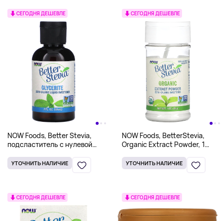
СЕГОДНЯ ДЕШЕВЛЕ
СЕГОДНЯ ДЕШЕВЛЕ
NOW Foods, Better Stevia,
NOW Foods, BetterStevia,
подсластитель с нулевой
Organic Extract Powder, 1
калорийностью в жидкой
унция (28 г)
форме, глицериновый
УТОЧНИТЬ НАЛИЧИЕ
УТОЧНИТЬ НАЛИЧИЕ
экстракт, 59 мл (2 жидких
унции)
СЕГОДНЯ ДЕШЕВЛЕ
СЕГОДНЯ ДЕШЕВЛЕ