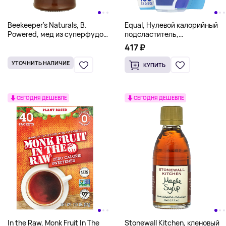
Beekeeper's Naturals, B.
Equal, Нулевой калорийный
Powered, мед из суперфудов,
подсластитель,
330 г (11,6 унции)
оригинальный, 100 таблеток
417 ₽
УТОЧНИТЬ НАЛИЧИЕ
КУПИТЬ
СЕГОДНЯ ДЕШЕВЛЕ
СЕГОДНЯ ДЕШЕВЛЕ
In the Raw, Monk Fruit In The
Stonewall Kitchen, кленовый