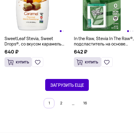
SweetLeaf Stevia, Sweet
In the Raw, Stevia In The Raw®,
Drops®, со вкусом карамель,
подсластитель на основе
50 мл (1,7 жидк. унции)
стевии, 100 таблеток, 6 г
640 ₽
642 ₽
(0,21 унции)
КУПИТЬ
КУПИТЬ
ЗАГРУЗИТЬ ЕЩЕ
…
1
2
16