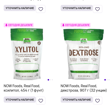
(454 г)
подсластитель, 454 г (1
фунт)
УТОЧНИТЬ НАЛИЧИЕ
УТОЧНИТЬ НАЛИЧИЕ
СЕГОДНЯ ДЕШЕВЛЕ
СЕГОДНЯ ДЕШЕВЛЕ
NOW Foods, Real Food,
NOW Foods, Real Food,
ксилитол, 454 г (1 фунт)
декстроза, 907 г (32 унции)
УТОЧНИТЬ НАЛИЧИЕ
УТОЧНИТЬ НАЛИЧИЕ