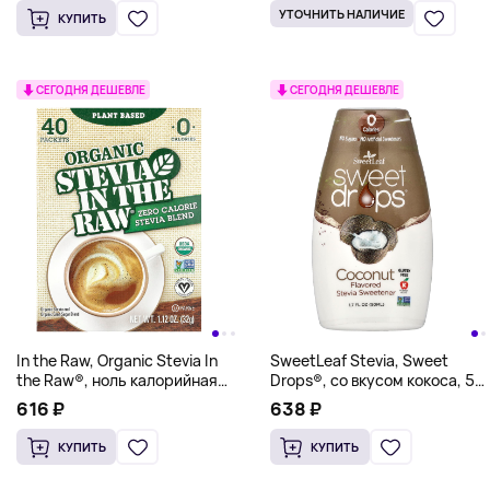
УТОЧНИТЬ НАЛИЧИЕ
КУПИТЬ
СЕГОДНЯ ДЕШЕВЛЕ
СЕГОДНЯ ДЕШЕВЛЕ
In the Raw, Organic Stevia In
SweetLeaf Stevia, Sweet
the Raw®, ноль калорийная
Drops®, со вкусом кокоса, 50
смесь стевии, 40 пакетиков,
мл (1,7 жидк. унции)
616 ₽
638 ₽
32 г (1,12 унции)
КУПИТЬ
КУПИТЬ