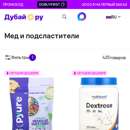
ПРОМОКОД
DOBUYFIRST
-2000 ₽ НА ПЕРВЫЙ ЗАКАЗ
RU
Мед и подсластители
Аллюлоза
Архат | Подсластитель
Ксилит
на основе архата,
Фильтры
1
425
товаров
экстракт и сахар |
iHerb.com
СЕГОДНЯ ДЕШЕВЛЕ
СЕГОДНЯ ДЕШЕВЛЕ