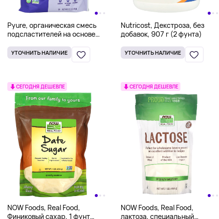
Pyure, органическая смесь
Nutricost, Декстроза, без
подсластителей на основе
добавок, 907 г (2 фунта)
гранул стевии,
универсальный заменитель
УТОЧНИТЬ НАЛИЧИЕ
УТОЧНИТЬ НАЛИЧИЕ
сахара, подходит для
кетодиеты, 340 г (12 унций)
СЕГОДНЯ ДЕШЕВЛЕ
СЕГОДНЯ ДЕШЕВЛЕ
NOW Foods, Real Food,
NOW Foods, Real Food,
Финиковый сахар, 1 фунт
лактоза, специальный