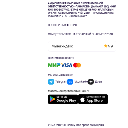
АКЦИОНЕРНАЯ КОМПАНИЯ С ОГРАНИЧЕННОЙ
ОТВЕТСТВЕННОСТЬЮ «ЛАНИАКЕЯ» (LANIAKEA LLC)
ИНН/
КИО 9909637467/63746 КПП 231087001
НАЛОГОВЫЙ
ОРГАН ПОСТАНОВКИ НА УЧЁТ 2310 — ИНСПЕКЦИЯ ФНС
РОССИИ № 2 ПО Г. КРАСНОДАРУ
ПРОВЕРИТЬ В ФНС РФ
СВИДЕТЕЛЬСТВО НА ТОВАРНЫЙ ЗНАК №1137338
Мы на Яндекс
4,9
Принимаем к оплате
Мы всегда на связи
Telegram
Vkontakte
Дзен
Мобильное приложение DoBuy
2023-2026 © DoBuy. Все права защищены