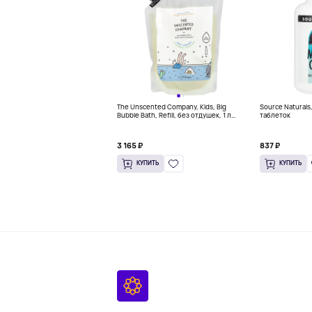
The Unscented Company, Kids, Big
Source Naturals
Bubble Bath, Refill, без отдушек, 1 л
таблеток
(33,8 жидк. Унции)
3 165 ₽
837 ₽
КУПИТЬ
КУПИТЬ