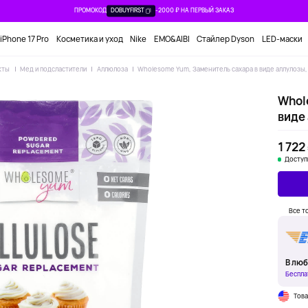
ПРОМОКОД
DOBUYFIRST
-2000 ₽ НА ПЕРВЫЙ ЗАКАЗ
iPhone 17 Pro
Косметика и уход
Nike
EMO&AIBI
Стайлер Dyson
LED-маски
кты
Мед и подсластители
Аллюлоза
Wholesome Yum, Заменитель сахара в виде аллулозы, 
Whol
виде 
1 722
Доступ
Все т
В люб
Беспла
Тов