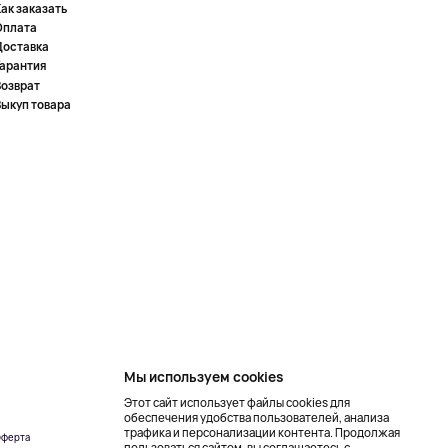
ак заказать
Оплата
Доставка
Гарантия
Возврат
Выкуп товара
Мы используем cookies
Этот сайт использует файлы cookies для
обеспечения удобства пользователей, анализа
трафика и персонализации контента. Продолжая
ферта
Создание сайта –
пользоваться сайтом, вы соглашаетесь с