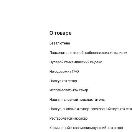
О товаре
Без глютена
Подходит для людей, соблюдающих кетодиету
Нулевой гликемический индекс
Не содержит ГМО
На вкус как сахар
Использовать как сахар
Наш аллулозный подсластитель
На вкус, выпечка и супер-прекрасный вкус, как са
Растворяется как сахар
Коричневый и карамелизирующий, как сахар