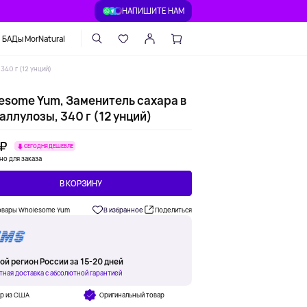
НАПИШИТЕ НАМ
БАДы MorNatural
340 г (12 унций)
esome Yum, Заменитель сахара в
аллулозы, 340 г (12 унций)
 ₽
СЕГОДНЯ ДЕШЕВЛЕ
но для заказа
В КОРЗИНУ
овары Wholesome Yum
В избранное
Поделиться
ой регион России за 15-20 дней
тная доставка с абсолютной гарантией
ар из США
Оригинальный товар