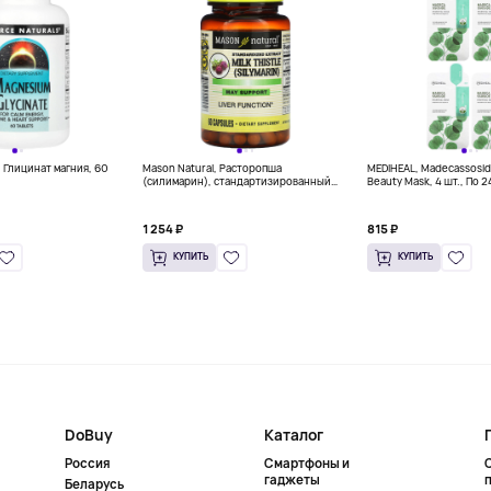
, Глицинат магния, 60
Mason Natural, Расторопша
MEDIHEAL, Madecassoside
(силимарин), стандартизированный
Beauty Mask, 4 шт., По 2
экстракт, 300 мг, 60 капсул (150 мг на
унц.)
капсулу)
1 254 ₽
815 ₽
КУПИТЬ
КУПИТЬ
DoBuy
Каталог
Россия
Смартфоны и
гаджеты
Беларусь