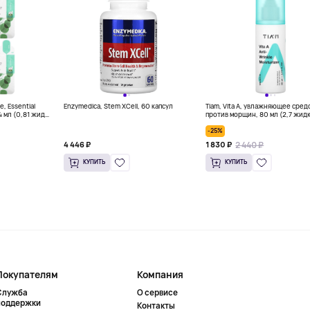
, Essential
Enzymedica, Stem XCell, 60 капсул
Tiam, Vita A, увлажняющее сред
4 мл (0,81 жидк.
против морщин, 80 мл (2,7 жидк
-25%
2 440 ₽
4 446 ₽
1 830 ₽
КУПИТЬ
КУПИТЬ
Покупателям
Компания
Служба
О сервисе
поддержки
Контакты