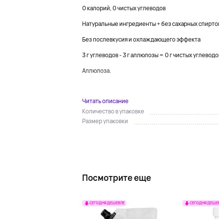
0 калорий, 0 чистых углеводов
Натуральные ингредиенты + без сахарных спирто
Без послевкусия и охлаждающего эффекта
3 г углеводов - 3 г аллюлозы = 0 г чистых углеводо
Аллюлоза.
...
Читать описание
Количество в упаковке
Размер упаковки
Посмотрите еще
СЕГОДНЯ ДЕШЕВЛЕ
СЕГОДНЯ ДЕШЕ