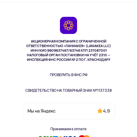
Оплата
О сервисе
Планшеты
Доставка
Контакты
Игровые консоли
Гарантия
Камеры
Возврат
TV и мультимедиа
Выкуп товара
Музыка и звук
АКЦИОНЕРНАЯ КОМПАНИЯ С ОГРАНИЧЕННОЙ
Спорт
ОТВЕТСТВЕННОСТЬЮ «ЛАНИАКЕЯ» (LANIAKEA LLC)
ИНН/КИО 9909637467/63746 КПП 231087001
Здоровье
НАЛОГОВЫЙ ОРГАН ПОСТАНОВКИ НА УЧЁТ 2310 —
Здоровье питомцев
ИНСПЕКЦИЯ ФНС РОССИИ № 2 ПО Г. КРАСНОДАРУ
Книги
Одежда и аксессуары
ПРОВЕРИТЬ В ФНС РФ
СВИДЕТЕЛЬСТВО НА ТОВАРНЫЙ ЗНАК №1137338
4,9
Мы на Яндекс
Принимаем к оплате