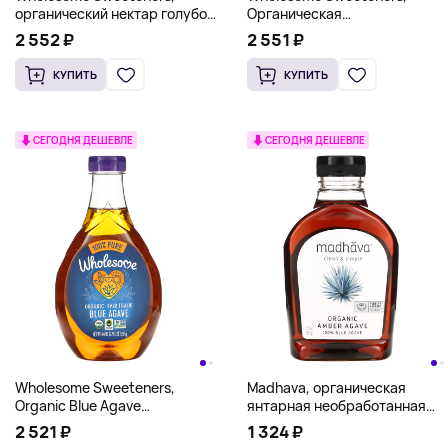
органический нектар голубой
Органическая
агавы, 1,25 кг (44 унции)
необработанная голубая
2 552 ₽
2 551 ₽
агава, 1,25 кг (44 унции)
КУПИТЬ
КУПИТЬ
СЕГОДНЯ ДЕШЕВЛЕ
СЕГОДНЯ ДЕШЕВЛЕ
Wholesome Sweeteners,
Madhava, органическая
Organic Blue Agave
янтарная необработанная
(Органическая голубая
голубая агава, 667 г
2 521 ₽
1 324 ₽
агава), 1,25 кг (44 унции)
(23,5 унции)