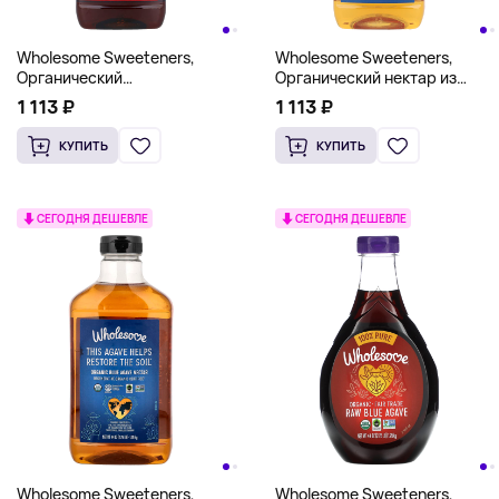
Wholesome Sweeteners,
Wholesome Sweeteners,
Органический
Органический нектар из
необработанный нектар из
голубой агавы, 525 г (18,5
1 113 ₽
1 113 ₽
голубой агавы, 525 г (18,5
унции)
унции)
КУПИТЬ
КУПИТЬ
СЕГОДНЯ ДЕШЕВЛЕ
СЕГОДНЯ ДЕШЕВЛЕ
Wholesome Sweeteners,
Wholesome Sweeteners,