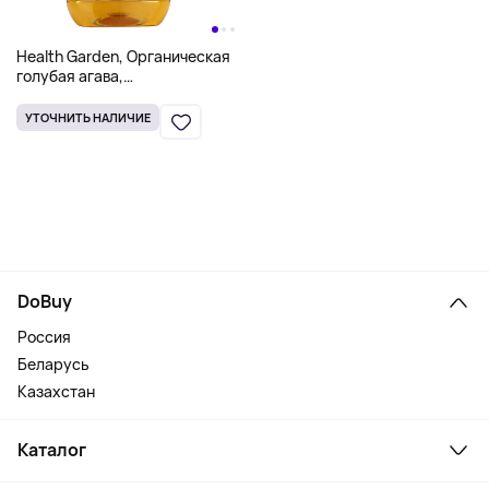
Health Garden, Органическая
голубая агава,
подсластитель с низким
гликемическим индексом,
УТОЧНИТЬ НАЛИЧИЕ
660 г (23,28 унции)
DoBuy
Россия
Беларусь
Казахстан
Каталог
Смартфоны и гаджеты