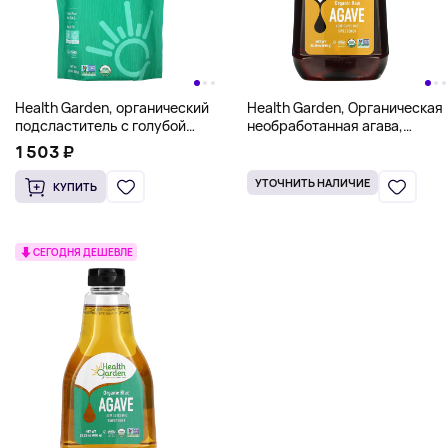
Health Garden, органический
Health Garden, Органическая
подсластитель с голубой
необработанная агава,
агавой, 341 г (12 унций)
подсластитель с низким
1 503 ₽
гликемическим индексом,
660 г (23,28 унции)
УТОЧНИТЬ НАЛИЧИЕ
КУПИТЬ
СЕГОДНЯ ДЕШЕВЛЕ