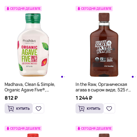
СЕГОДНЯ ДЕШЕВЛЕ
СЕГОДНЯ ДЕШЕВЛЕ
Madhava, Clean & Simple,
In the Raw, Органическая
Organic Agave Five®,
агава в сыром виде, 525 г
подсластитель с низким
(18,5 унции)
812 ₽
1 244 ₽
гликемическим индексом,
454 г (16 унций)
КУПИТЬ
КУПИТЬ
СЕГОДНЯ ДЕШЕВЛЕ
СЕГОДНЯ ДЕШЕВЛЕ