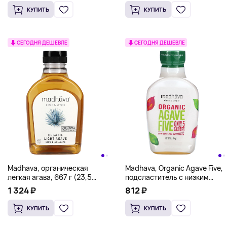
КУПИТЬ
КУПИТЬ
СЕГОДНЯ ДЕШЕВЛЕ
СЕГОДНЯ ДЕШЕВЛЕ
Madhava, органическая
Madhava, Organic Agave Five,
легкая агава, 667 г (23,5
подсластитель с низким
унции)
гликемическим индексом,
1 324 ₽
812 ₽
454 г (16 унций)
КУПИТЬ
КУПИТЬ