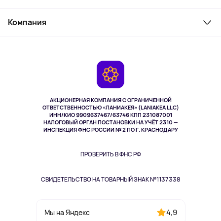
Товары для дома
Служба поддержки
Косметика и уход
Компания
Как заказать
Активный отдых
Оплата
О сервисе
Планшеты
Доставка
Контакты
Игровые консоли
Гарантия
Камеры
Возврат
TV и мультимедиа
Выкуп товара
Музыка и звук
АКЦИОНЕРНАЯ КОМПАНИЯ С ОГРАНИЧЕННОЙ
Спорт
ОТВЕТСТВЕННОСТЬЮ «ЛАНИАКЕЯ» (LANIAKEA LLC)
ИНН/КИО 9909637467/63746 КПП 231087001
Здоровье
НАЛОГОВЫЙ ОРГАН ПОСТАНОВКИ НА УЧЁТ 2310 —
Здоровье питомцев
ИНСПЕКЦИЯ ФНС РОССИИ № 2 ПО Г. КРАСНОДАРУ
Книги
Одежда и аксессуары
ПРОВЕРИТЬ В ФНС РФ
СВИДЕТЕЛЬСТВО НА ТОВАРНЫЙ ЗНАК №1137338
4,9
Мы на Яндекс