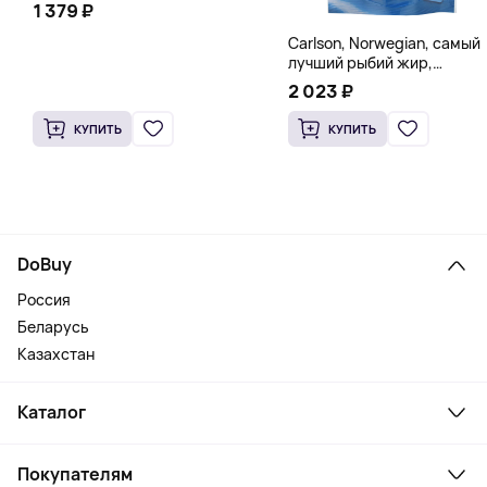
1 379 ₽
Carlson, Norwegian, самый
лучший рыбий жир,
натуральный лимон, 15
2 023 ₽
пакетиков (5 мл) каждый
КУПИТЬ
КУПИТЬ
DoBuy
Россия
Беларусь
Казахстан
Каталог
Смартфоны и гаджеты
Покупателям
Ноутбуки, мониторы, VR