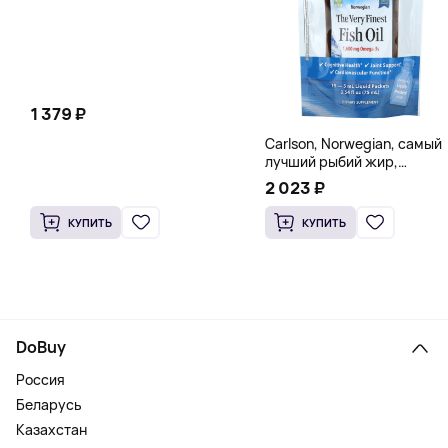
1 379 ₽
Carlson, Norwegian, самый
лучший рыбий жир,
натуральный лимон, 15
2 023 ₽
пакетиков (5 мл) каждый
КУПИТЬ
КУПИТЬ
DoBuy
Россия
Беларусь
Казахстан