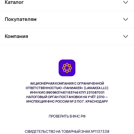
Каталог
Смартфоны и гаджеты
Покупателям
Ноутбуки, мониторы, VR
Товары для дома
Служба поддержки
Косметика и уход
Компания
Как заказать
Активный отдых
Оплата
О сервисе
Планшеты
Доставка
Контакты
Игровые консоли
Гарантия
Камеры
Возврат
TV и мультимедиа
Выкуп товара
Музыка и звук
АКЦИОНЕРНАЯ КОМПАНИЯ С ОГРАНИЧЕННОЙ
Спорт
ОТВЕТСТВЕННОСТЬЮ «ЛАНИАКЕЯ» (LANIAKEA LLC)
ИНН/КИО 9909637467/63746 КПП 231087001
Здоровье
НАЛОГОВЫЙ ОРГАН ПОСТАНОВКИ НА УЧЁТ 2310 —
Здоровье питомцев
ИНСПЕКЦИЯ ФНС РОССИИ № 2 ПО Г. КРАСНОДАРУ
Книги
Одежда и аксессуары
ПРОВЕРИТЬ В ФНС РФ
СВИДЕТЕЛЬСТВО НА ТОВАРНЫЙ ЗНАК №1137338