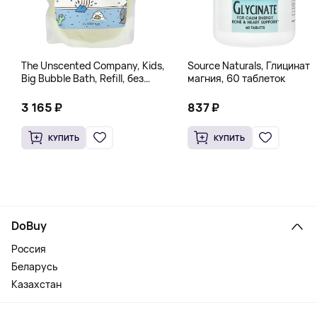
The Unscented Company, Kids,
Source Naturals, Глицинат
Big Bubble Bath, Refill, без
магния, 60 таблеток
отдушек, 1 л (33,8 жидк.
Унции)
3 165 ₽
837 ₽
КУПИТЬ
КУПИТЬ
DoBuy
Россия
Беларусь
Казахстан