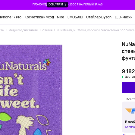
ПРОМОКОД
DOBUYFIRST
-2000 ₽ НА ПЕРВЫЙ ЗАКАЗ
iPhone 17 Pro
Косметика и уход
Nike
EMO&AIBI
Стайлер Dyson
LED-маски
кты
Мед и подсластители
Стевия
NuNaturals, NuStevia, порошок белой стевии, 1000 паке
NuNat
стеви
фунт
9 182
Доступ
Все т
В люб
Беспла