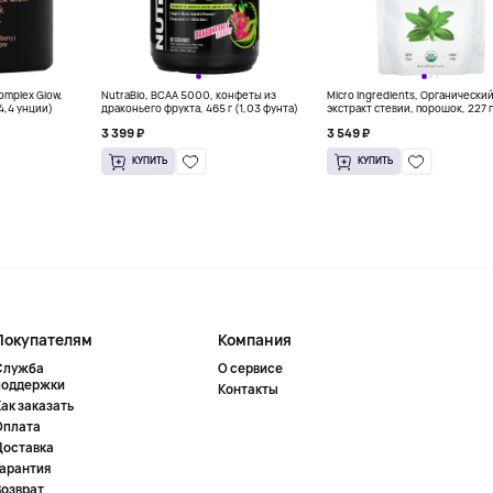
Complex Glow,
NutraBio, BCAA 5000, конфеты из
Micro Ingredients, Органически
(4,4 унции)
драконьего фрукта, 465 г (1,03 фунта)
экстракт стевии, порошок, 227 г
унций)
3 399 ₽
3 549 ₽
КУПИТЬ
КУПИТЬ
Покупателям
Компания
Служба
О сервисе
поддержки
Контакты
ак заказать
Оплата
Доставка
Гарантия
Возврат