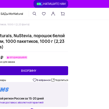
НАПИШИТЕ НАМ
БАДы MorNatural
тиков, 1000 г (2,23 фунта)
urals, NuStevia, порошок белой
и, 1000 пакетиков, 1000 г (2,23
а)
 ₽
СЕГОДНЯ ДЕШЕВЛЕ
но для заказа
В КОРЗИНУ
овары
В избранное
Поделиться
ой регион России за 15-20 дней
тная доставка с абсолютной гарантией