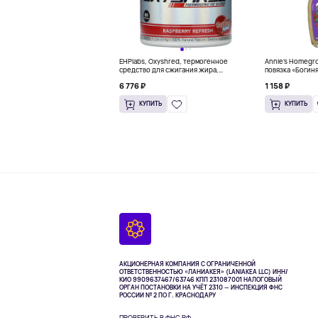
EHPlabs, Oxyshred, термогенное
Annie's Homegr
средство для сжигания жира,
повязка «Богиня
малиновое освежение, 318 г (11,2
6 776 ₽
1 158 ₽
унции)
КУПИТЬ
КУПИТЬ
АКЦИОНЕРНАЯ КОМПАНИЯ С ОГРАНИЧЕННОЙ
ОТВЕТСТВЕННОСТЬЮ «ЛАНИАКЕЯ» (LANIAKEA LLC)
ИНН/
КИО 9909637467/63746 КПП 231087001
НАЛОГОВЫЙ
ОРГАН ПОСТАНОВКИ НА УЧЁТ 2310 — ИНСПЕКЦИЯ ФНС
РОССИИ № 2 ПО Г. КРАСНОДАРУ
ПРОВЕРИТЬ В ФНС РФ