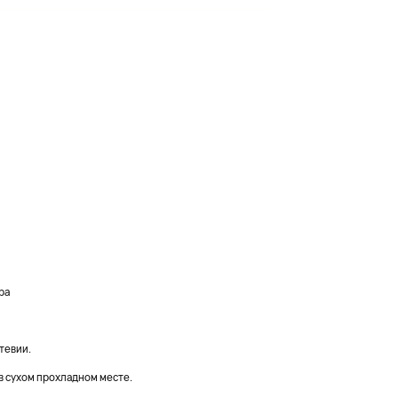
ра
тевии.
в сухом прохладном месте.