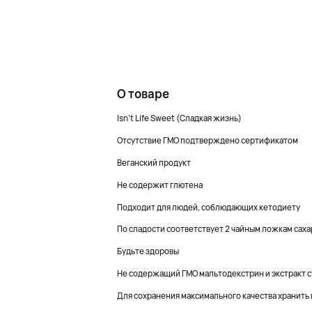
О товаре
Isn't Life Sweet (Сладкая жизнь)
Отсутствие ГМО подтверждено сертификатом
Веганский продукт
Не содержит глютена
Подходит для людей, соблюдающих кетодиету
По сладости соответствует 2 чайным ложкам саха
Будьте здоровы
Не содержащий ГМО мальтодекстрин и экстракт с
Для сохранения максимального качества хранить 