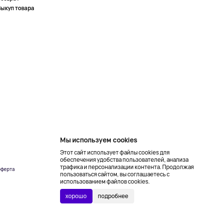
Выкуп товара
Мы используем cookies
Этот сайт использует файлы cookies для
обеспечения удобства пользователей, анализа
трафика и персонализации контента. Продолжая
ферта
Создание сайта –
пользоваться сайтом, вы соглашаетесь с
NetLab
использованием файлов cookies.
хорошо
подробнее