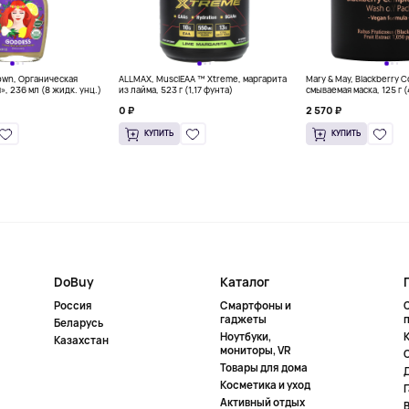
own, Органическая
ALLMAX, MusclEAA ™ Xtreme, маргарита
Mary & May, Blackberry 
», 236 мл (8 жидк. унц.)
из лайма, 523 г (1,17 фунта)
смываемая маска, 125 г 
0 ₽
2 570 ₽
КУПИТЬ
КУПИТЬ
DoBuy
Каталог
Россия
Смартфоны и
гаджеты
Беларусь
Ноутбуки,
К
Казахстан
мониторы, VR
Товары для дома
Косметика и уход
Активный отдых