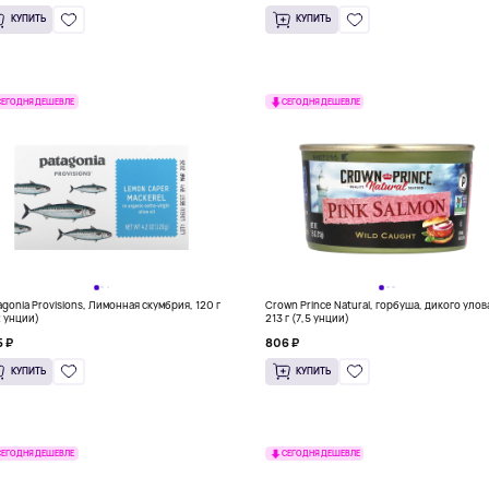
КУПИТЬ
КУПИТЬ
СЕГОДНЯ ДЕШЕВЛЕ
СЕГОДНЯ ДЕШЕВЛЕ
agonia Provisions, Лимонная скумбрия, 120 г
Crown Prince Natural, горбуша, дикого улов
2 унции)
213 г (7,5 унции)
 ₽
806 ₽
КУПИТЬ
КУПИТЬ
СЕГОДНЯ ДЕШЕВЛЕ
СЕГОДНЯ ДЕШЕВЛЕ