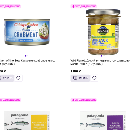
СЕГОДНЯ ДЕШЕВЛЕ
СЕГОДНЯ ДЕШЕВЛЕ
cken of the Sea, Кусковое крабовое мясо,
Wild Planet, Дикий тунец в чистом оливков
 г (6 унций)
масле, 190 г (6,7 унции)
20 ₽
1 198 ₽
КУПИТЬ
КУПИТЬ
СЕГОДНЯ ДЕШЕВЛЕ
СЕГОДНЯ ДЕШЕВЛЕ