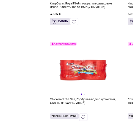
King Oscar, Royal Fillets, макрель в оливковом
King
масле, 6 пакетиков по 115 г (4,05 унции)
пак
3 897 ₽
3 8
КУПИТЬ
СЕГОДНЯ ДЕШЕВЛЕ
Chicken of the Sea, Горбуша в воде с кусочками,
Chi
4 банки по 142 г (5 унций)
кач
пак
УТОЧНИТЬ НАЛИЧИЕ
УТ