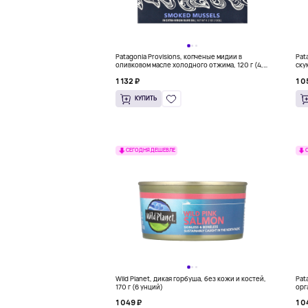
Patagonia Provisions, копченые мидии в
Pat
оливковом масле холодного отжима, 120 г (4,2
ску
унции)
пер
1 132 ₽
1 0
КУПИТЬ
СЕГОДНЯ ДЕШЕВЛЕ
Wild Planet, дикая горбуша, без кожи и костей,
Pat
170 г (6 унций)
орг
отж
1 049 ₽
1 0