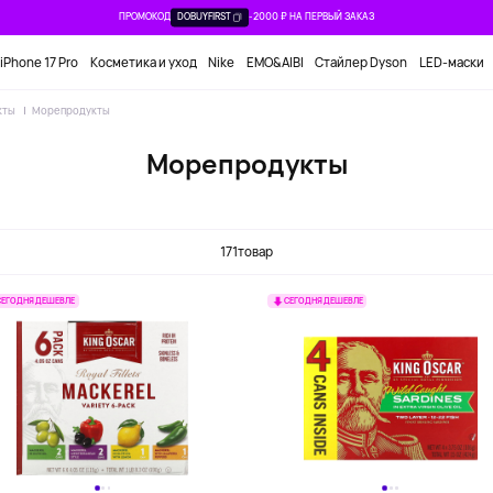
ПРОМОКОД
DOBUYFIRST
-2000 ₽ НА ПЕРВЫЙ ЗАКАЗ
iPhone 17 Pro
Косметика и уход
Nike
EMO&AIBI
Стайлер Dyson
LED-маски
кты
Морепродукты
Морепродукты
Лосось
Сардины
Тунец
171
товар
СЕГОДНЯ ДЕШЕВЛЕ
СЕГОДНЯ ДЕШЕВЛЕ