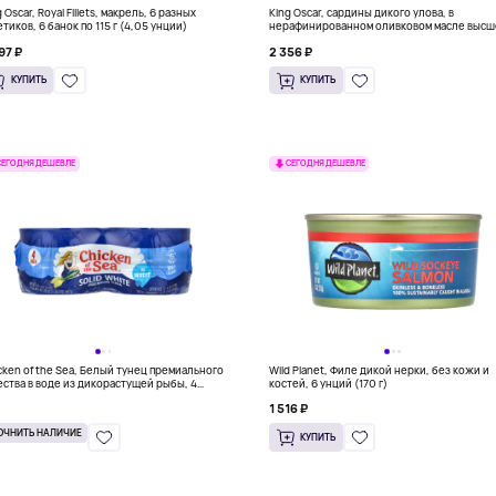
 Oscar, Royal Fillets, макрель, 6 разных
King Oscar, сардины дикого улова, в
етиков, 6 банок по 115 г (4,05 унции)
нерафинированном оливковом масле высш
качества, 4 банки по 106 г (3,75 унции)
97 ₽
2 356 ₽
КУПИТЬ
КУПИТЬ
СЕГОДНЯ ДЕШЕВЛЕ
СЕГОДНЯ ДЕШЕВЛЕ
cken of the Sea, Белый тунец премиального
Wild Planet, Филе дикой нерки, без кожи и
ества в воде из дикорастущей рыбы, 4
костей, 6 унций (170 г)
етика по 142 г (5 унций)
1 516 ₽
ОЧНИТЬ НАЛИЧИЕ
КУПИТЬ