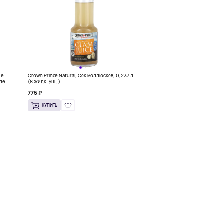
ие
Crown Prince Natural, Сок моллюсков, 0,237 л
сле
(8 жидк. унц.)
775 ₽
КУПИТЬ