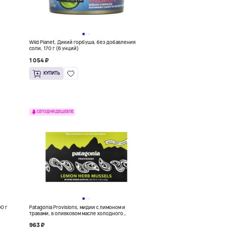
Wild Planet, Дикий горбуша, без добавления
соли, 170 г (6 унций)
1 054 ₽
КУПИТЬ
СЕГОДНЯ ДЕШЕВЛЕ
0 г
Patagonia Provisions, мидии с лимоном и
травами, в оливковом масле холодного
отжима, 120 г (4,2 унции)
963 ₽