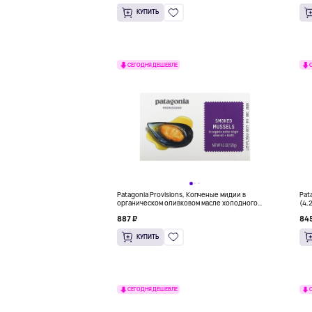
КУПИТЬ
СЕГОДНЯ ДЕШЕВЛЕ
Patagonia Provisions, Копченые мидии в
Pat
органическом оливковом масле холодного
(4,
отжима + бульон, 120 г (4,2 унции)
887 ₽
845
КУПИТЬ
СЕГОДНЯ ДЕШЕВЛЕ