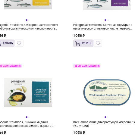
agonia Provisions, Обжаренная чесночная
Patagonia Provisions, Копченая скумбрия в
мбрия в органическом оливковом масле
органическом оливковом масле первого
вого отжима, 125 г (4,2 унции)
отжима, 120 г (4,2 унции)
56 ₽
1 056 ₽
КУПИТЬ
КУПИТЬ
СЕГОДНЯ ДЕШЕВЛЕ
СЕГОДНЯ ДЕШЕВЛЕ
agonia Provisions, Лимон и мидии в
Bar Harbor, Филе дикорастущей макрели, 19
аническом оливковом масле первого
(6,7 унции)
има с бульоном, 120 г (4,2 унции)
44 ₽
1 030 ₽