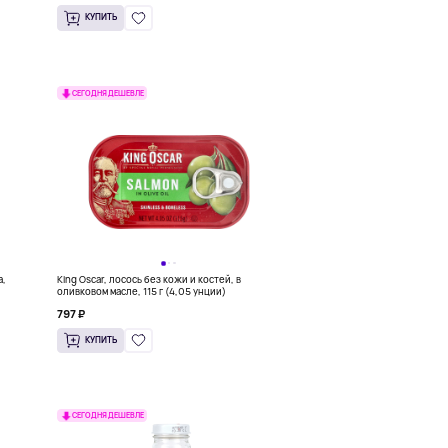
КУПИТЬ
СЕГОДНЯ ДЕШЕВЛЕ
а,
King Oscar, лосось без кожи и костей, в
оливковом масле, 115 г (4,05 унции)
797 ₽
КУПИТЬ
СЕГОДНЯ ДЕШЕВЛЕ