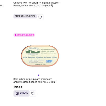
Genova, Желтоперый тунец в оливковом
его
масле, 4 пакетика по 142 г (5 унций)
УТОЧНИТЬ НАЛИЧИЕ
СЕГОДНЯ ДЕШЕВЛЕ
Bar Harbor, Филе дикого копченого
аляскинского лосося, 190 г (6,7 унции)
1 358 ₽
КУПИТЬ