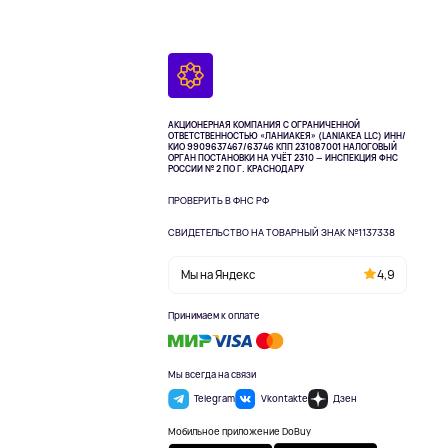
АКЦИОНЕРНАЯ КОМПАНИЯ С ОГРАНИЧЕННОЙ
ОТВЕТСТВЕННОСТЬЮ «ЛАНИАКЕЯ» (LANIAKEA LLC)
ИНН/
КИО 9909637467/63746 КПП 231087001
НАЛОГОВЫЙ
ОРГАН ПОСТАНОВКИ НА УЧЁТ 2310 — ИНСПЕКЦИЯ ФНС
РОССИИ № 2 ПО Г. КРАСНОДАРУ
ПРОВЕРИТЬ В ФНС РФ
СВИДЕТЕЛЬСТВО НА ТОВАРНЫЙ ЗНАК №1137338
Мы на Яндекс
4,9
Принимаем к оплате
Мы всегда на связи
Telegram
Vkontakte
Дзен
Мобильное приложение DoBuy