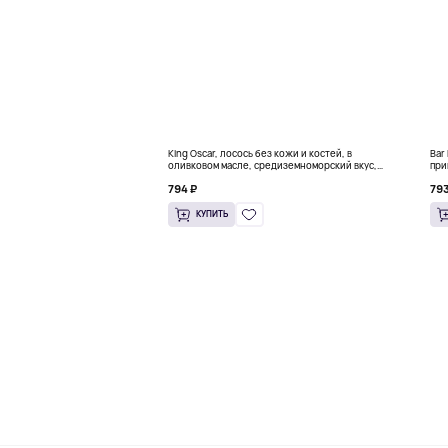
King Oscar, лосось без кожи и костей, в
Bar
оливковом масле, средиземноморский вкус,
при
115 г (4,05 унции)
(190
794 ₽
793
КУПИТЬ