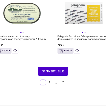
 Harbor, Филе дикой сельди,
Patagonia Provisions, Обжаренные испанск
правленное треснутым перцем, 6,7 унции
белые анчоусы с чесноком в оливковом ма
 г)
первого отжима, 120 г (4,2 унции)
 ₽
792 ₽
КУПИТЬ
КУПИТЬ
ЗАГРУЗИТЬ ЕЩЕ
…
1
2
7