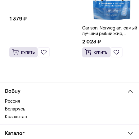
1 379 ₽
Carlson, Norwegian, самый
лучший рыбий жир,
натуральный лимон, 15
2 023 ₽
пакетиков (5 мл) каждый
КУПИТЬ
КУПИТЬ
DoBuy
Россия
Беларусь
Казахстан
Каталог