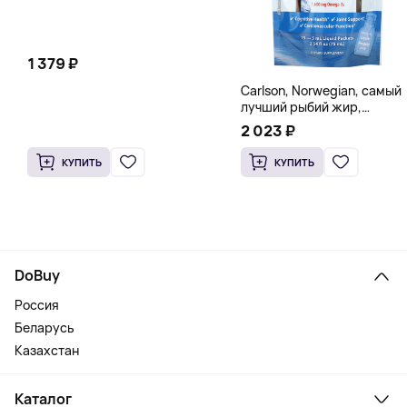
1 379 ₽
Carlson, Norwegian, самый
лучший рыбий жир,
натуральный лимон, 15
2 023 ₽
пакетиков (5 мл) каждый
КУПИТЬ
КУПИТЬ
DoBuy
Россия
Беларусь
Казахстан
Каталог