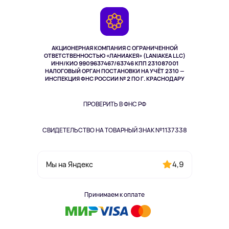
Игровые консоли
Гарантия
Камеры
Возврат
TV и мультимедиа
Выкуп товара
Музыка и звук
АКЦИОНЕРНАЯ КОМПАНИЯ С ОГРАНИЧЕННОЙ
Спорт
ОТВЕТСТВЕННОСТЬЮ «ЛАНИАКЕЯ» (LANIAKEA LLC)
ИНН/КИО 9909637467/63746 КПП 231087001
Здоровье
НАЛОГОВЫЙ ОРГАН ПОСТАНОВКИ НА УЧЁТ 2310 —
Здоровье питомцев
ИНСПЕКЦИЯ ФНС РОССИИ № 2 ПО Г. КРАСНОДАРУ
Книги
Одежда и аксессуары
ПРОВЕРИТЬ В ФНС РФ
СВИДЕТЕЛЬСТВО НА ТОВАРНЫЙ ЗНАК №1137338
4,9
Мы на Яндекс
Принимаем к оплате