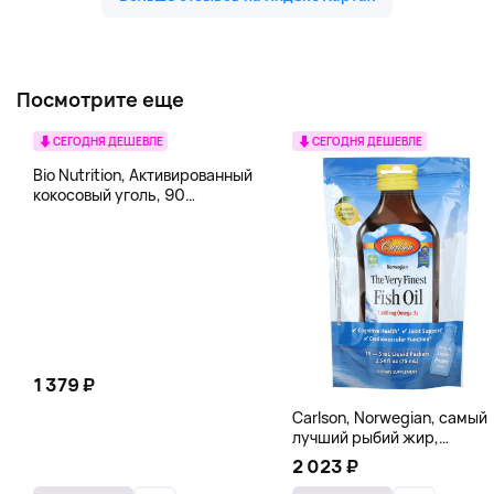
Посмотрите еще
СЕГОДНЯ ДЕШЕВЛЕ
СЕГОДНЯ ДЕШЕВЛЕ
Bio Nutrition, Активированный
кокосовый уголь, 90
вегетарианских капсул (260
мг в каждой капсуле)
1 379 ₽
Carlson, Norwegian, самый
лучший рыбий жир,
натуральный лимон, 15
2 023 ₽
пакетиков (5 мл) каждый