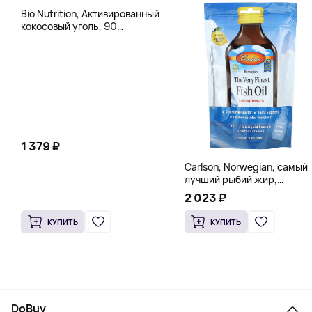
Bio Nutrition, Активированный
кокосовый уголь, 90
вегетарианских капсул (260
мг в каждой капсуле)
1 379 ₽
Carlson, Norwegian, самый
лучший рыбий жир,
натуральный лимон, 15
2 023 ₽
пакетиков (5 мл) каждый
КУПИТЬ
КУПИТЬ
DoBuy